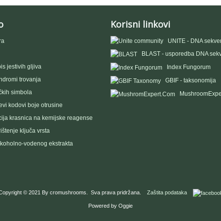
o
Korisni linkovi
ra
UNITE - DNA sekve
BLAST - usporedba DNA sek
s jestivih gljiva
Index Fungorum
indromi trovanja
GBIF - taksonomija
čkih simbola
MushroomExpe
vi kodovi boje otrusine
ija krasnica na kemijske reagense
ištenje ključa vrsta
lkoholno-vodenog ekstrakta
Copyright © 2021 By cromushrooms. Sva prava pridržana.
Zaštita podataka
Powered by Oggie