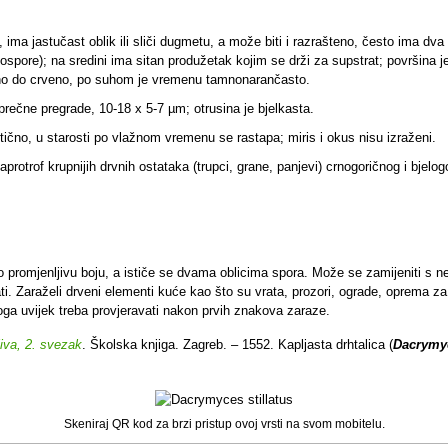
ima jastučast oblik ili sliči dugmetu, a može biti i razrašteno, često ima dva 
rthospore); na sredini ima sitan produžetak kojim se drži za supstrat; površina j
eno do crveno, po suhom je vremenu tamnonarančasto.
oprečne pregrade, 10-18 x 5-7 µm; otrusina je bjelkasta.
čno, u starosti po vlažnom vremenu se rastapa; miris i okus nisu izraženi.
trof krupnijih drvnih ostataka (trupci, grane, panjevi) crnogoričnog i bjelog
o promjenljivu boju, a ističe se dvama oblicima spora. Može se zamijeniti s ne
ati. Zaraželi drveni elementi kuće kao što su vrata, prozori, ograde, oprema za 
ga uvijek treba provjeravati nakon prvih znakova zaraze.
jiva, 2. svezak
. Školska knjiga. Zagreb. – 1552. Kapljasta drhtalica (
Dacrymyc
Skeniraj QR kod za brzi pristup ovoj vrsti na svom mobitelu.