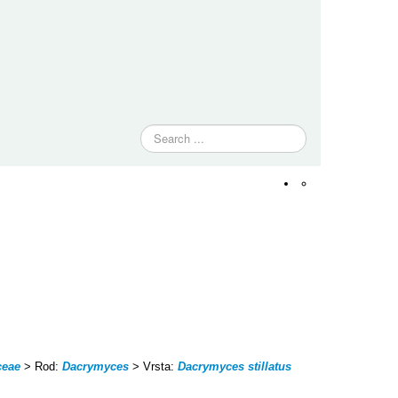
Traži
ceae
> Rod:
Dacrymyces
> Vrsta:
Dacrymyces stillatus