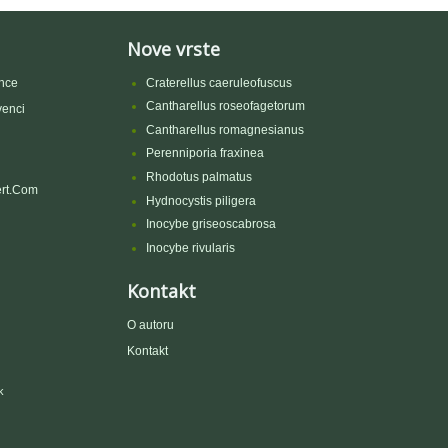
Nove vrste
nce
Craterellus caeruleofuscus
Cantharellus roseofagetorum
venci
Cantharellus romagnesianus
Perenniporia fraxinea
Rhodotus palmatus
rt.Com
Hydnocystis piligera
Inocybe griseoscabrosa
Inocybe rivularis
Kontakt
O autoru
Kontakt