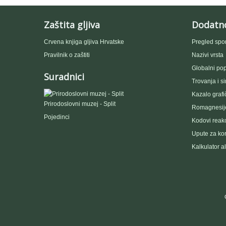
Zaštita gljiva
Dodatn
IDI NA VRH
Crvena knjiga gljiva Hrvatske
Pregled spo
Izravno podređene niže takse:
prikaži
Pravilnik o zaštiti
Nazivi vrsta
Globalni popi
Suradnici
Trovanja i s
Kazalo grafi
Prirodoslovni muzej - Split
Romagnesije
Pojedinci
Kodovi reakc
Upute za kor
Kalkulator a