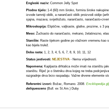
Engleski naziv:
Common Jelly Spot
Plodno tijelo:
1-4 (60) mm široko, formira široke nakupine, 
izvode tamniji oblik, a narančasti oblik proizvodi oidije (a
sjajna, mazava; svijetložuto, narančasto, narančasto-crv
Mikroskopija:
Eliptične, valjkaste, glatke, prozirne, s 3 p
Meso:
Žućkasto do narančasto, mekano, želatinozno, elasti
Stanište:
Raste tijekom godine po vlažnom vremenu kao sapro
kao bijela trulež.
Doba rasta:
1, 2, 3, 4, 5, 6, 7, 8, 9, 10, 11, 12
Status jestivosti:
NEJESTIVA
- Nema vrijednosti.
Napomena:
Kapljasta drhtalica može imati na staništu jak
staništu. Riječ je o štetniku drva kojeg ne treba podcjenjiv
razgradnje drva brzo raspadaju. Važne drvene elemente sto
Referentni izvori:
Božac, Romano. 2008.
Enciklopedija gl
deliquescens
(Bull. ex St.Am.) Duby