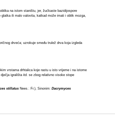
oblika na istom staništu, jer, žućkaste bazidijospore
e glatka ili malo valovita, katkad može imati i oblik mozga,
oričnog drveća; uzrokuje smeđu trulež drva koja izgleda
kim vrstama drhtalica koje rastu u isto vrijeme i na istome
dječja igrališta itd. se zbog relativno visoke stope
es stillatus
Nees.: Fr.), Sinonim:
Dacrymyces