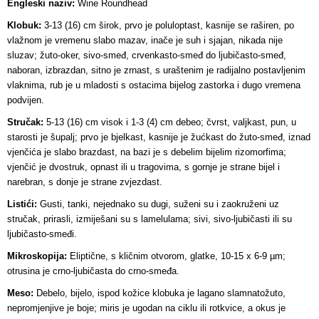
Engleski naziv:
Wine Roundhead
Klobuk:
3-13 (16) cm širok, prvo je poluloptast, kasnije se raširen, po
vlažnom je vremenu slabo mazav, inače je suh i sjajan, nikada nije
sluzav; žuto-oker, sivo-smeđ, crvenkasto-smeđ do ljubičasto-smeđ,
naboran, izbrazdan, sitno je zrnast, s uraštenim je radijalno postavljenim
vlaknima, rub je u mladosti s ostacima bijelog zastorka i dugo vremena
podvijen.
Stručak:
5-13 (16) cm visok i 1-3 (4) cm debeo; čvrst, valjkast, pun, u
starosti je šupalj; prvo je bjelkast, kasnije je žućkast do žuto-smeđ, iznad
vjenčića je slabo brazdast, na bazi je s debelim bijelim rizomorfima;
vjenčić je dvostruk, opnast ili u tragovima, s gornje je strane bijel i
narebran, s donje je strane zvjezdast.
Listići:
Gusti, tanki, nejednako su dugi, suženi su i zaokruženi uz
stručak, prirasli, izmiješani su s lamelulama; sivi, sivo-ljubičasti ili su
ljubičasto-smeđi.
Mikroskopija:
Eliptične, s kličnim otvorom, glatke, 10-15 x 6-9 µm;
otrusina je crno-ljubičasta do crno-smeđa.
Meso:
Debelo, bijelo, ispod kožice klobuka je lagano slamnatožuto,
nepromjenjive je boje; miris je ugodan na ciklu ili rotkvice, a okus je