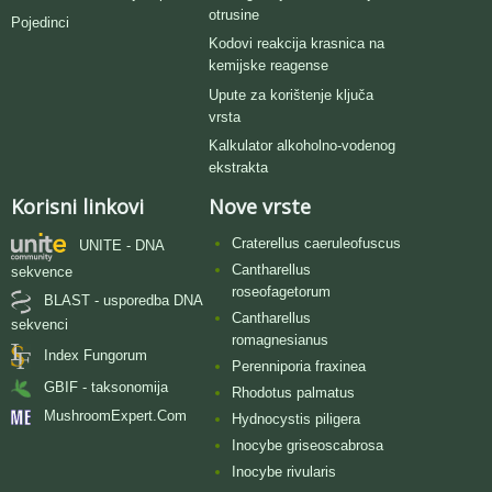
otrusine
Pojedinci
Kodovi reakcija krasnica na
kemijske reagense
Upute za korištenje ključa
vrsta
Kalkulator alkoholno-vodenog
ekstrakta
Korisni linkovi
Nove vrste
Craterellus caeruleofuscus
UNITE - DNA
Cantharellus
sekvence
roseofagetorum
BLAST - usporedba DNA
Cantharellus
sekvenci
romagnesianus
Index Fungorum
Perenniporia fraxinea
GBIF - taksonomija
Rhodotus palmatus
MushroomExpert.Com
Hydnocystis piligera
Inocybe griseoscabrosa
Inocybe rivularis