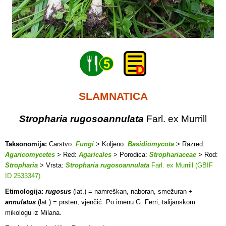
SLAMNATICA
Stropharia rugosoannulata
Farl. ex Murrill
Taksonomija:
Carstvo:
Fungi
> Koljeno:
Basidiomycota
> Razred:
Agaricomycetes
> Red:
Agaricales
> Porodica:
Strophariaceae
> Rod:
Stropharia
> Vrsta:
Stropharia rugosoannulata
Farl. ex Murrill (GBIF
ID 2533347)
Etimologija:
rugosus
(lat.) = namreškan, naboran, smežuran +
annulatus
(lat.) = prsten, vjenčić. Po imenu G. Ferri, talijanskom
mikologu iz Milana.