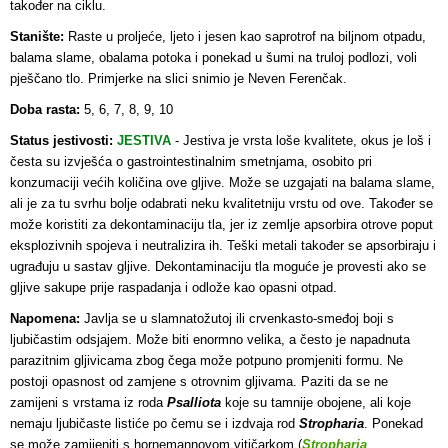
također na ciklu.
Stanište:
Raste u proljeće, ljeto i jesen kao saprotrof na biljnom otpadu,
balama slame, obalama potoka i ponekad u šumi na truloj podlozi, voli
pješčano tlo. Primjerke na slici snimio je Neven Ferenčak.
Doba rasta:
5, 6, 7, 8, 9, 10
Status jestivosti:
JESTIVA
- J
estiva je vrsta loše kvalitete, okus je loš i
česta su izvješća o gastrointestinalnim smetnjama, osobito pri
konzumaciji većih količina ove gljive. Može se uzgajati na balama slame,
ali je za tu svrhu bolje odabrati neku kvalitetniju vrstu od ove. Također se
može koristiti za dekontaminaciju tla, jer iz zemlje apsorbira otrove poput
eksplozivnih spojeva i neutralizira ih. Teški metali također se apsorbiraju i
ugrađuju u sastav gljive. Dekontaminaciju tla moguće je provesti ako se
gljive sakupe prije raspadanja i odlože kao opasni otpad.
Napomena:
Javlja se u slamnatožutoj ili crvenkasto-smeđoj boji s
ljubičastim odsjajem. Može biti enormno velika, a često je napadnuta
parazitnim gljivicama zbog čega može potpuno promjeniti formu. Ne
postoji opasnost od zamjene s otrovnim gljivama. Paziti da se ne
zamijeni s vrstama iz roda
Psalliota
koje su tamnije obojene, ali koje
nemaju ljubičaste listiće po čemu se i izdvaja rod
Stropharia
. Ponekad
se može zamijeniti s hornemannovom vitičarkom (
Stropharia