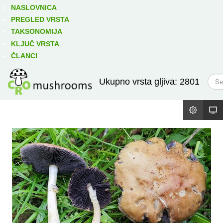
Izravno podređene niže takse:
prikaži
NASLOVNICA
PREGLED VRSTA
TAKSONOMIJA
KLJUČ VRSTA
ČLANCI
T
Ukupno vrsta gljiva: 2801
r
a
ž
i