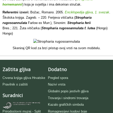
hornemannii
) koja je svjetlija i ima dekoriran stručak.
Referentni izvori:
Božac, Romano. 2005.
Enciklopedija gljiva, 1. svezak
.
Školska knjiga. Zagreb. – 220. Ferijeva vitičarka (
Stropharia
rugosoannulata
Farlow ex Murr.), Sinonim:
Stropharia ferii
Bres.; 221. Žuta vitičarka (
Stropharia rugosoannulata f. lutea
(Hongo)
Hongo)
Skeniraj QR kod za brzi pristup ovoj vrsti na svom mobitelu.
Zaštita gljiva
Dodatno
Crvena knjiga gljiva Hrvatske
Pregled spora
Pravilnik o zaštiti
Nazivi vrsta
Globalni popis jestivih gljiva
Suradnici
Trovanja i sindromi trovanja
Kazalo grafičkih simbola
Romagnesijevi kodovi boje
Prirodoslovni muzej - Split