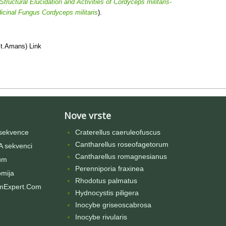
Structural Elucidation and Activities of Cordyceps militaris-
icinal Fungus Cordyceps militaris
).
St.Amans) Link
Nove vrste
sekvence
Craterellus caeruleofuscus
Cantharellus roseofagetorum
 sekvenci
Cantharellus romagnesianus
um
Perenniporia fraxinea
omija
Rhodotus palmatus
mExpert.Com
Hydnocystis piligera
Inocybe griseoscabrosa
Inocybe rivularis