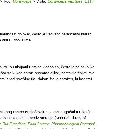
> Rod:
Cordyceps
> Vrsta:
Cordyceps militaris
(L.) Fr.
donarančast do oker, često je uzdužno narančasto išaran;
 vrsta i dobila ime.
 koji su ukopani u trajno vlažno tlo, često je po nekoliko
 što se kukac zarazi sporama gljive, nastavlja živjeti sve
spora iznad površine tla. Nakon što je zaražen, kukac traži
ntikoagulantno (sprječavaju stvaranje ugrušaka u krvi),
otiv neplodnosti i protiv starenja (National Library of
 a Bio Functional Food Source: Pharmacological Potential,