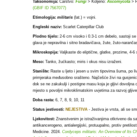
Taksonomija:
Carstvo:
Fungi
> Koljeno:
Ascomycota
> R
(GBIF ID 7567077)
Etimologija:
militaris
(lat.) = vojni.
Engleski naziv:
Scarlet Caterpillar Club
Plodno tijelo:
2-6 cm visoko i 0.3-1 cm debelo, sastoji se 
glava je nepravilna i sitno bradavičava, žute, žuto-naranča
Mikroskopija:
Valjkaste do eliptične, glatke, prozirne, 4-6 
Meso:
Tanko, žućkasto; miris i okus nisu izraženi.
Stanište:
Raste u ljeto i jesen u svim tipovima šuma, po liv
primjeraka međusobno srašteno. Najčešće živi na gusjeni
dok se ne zakukulji i postigne masu koja je gljivi dovoljna 
mjesto s povoljni mikroklimatskim uvjetima za razvoj gljiv
Doba rasta:
6, 7, 8, 9, 10, 11
Status jestivosti:
NEJESTIVA
- J
estiva je vrsta, ali se 
Ljekovitost:
Znanstvenim je istraživanjima otkriveno da sad
antikancerogeno, antialergijski, protuupalno, protiv pretilost
Medicine. 2024.
Cordyceps militaris: An Overview of Its Ch