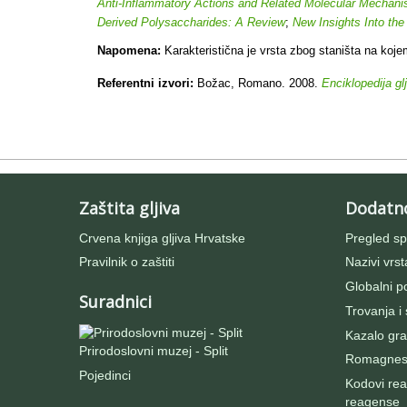
Anti-Inflammatory Actions and Related Molecular Mechan
Derived Polysaccharides: A Review
;
New Insights Into the
Napomena:
Karakteristična je vrsta zbog staništa na koje
Referentni izvori:
Božac, Romano. 2008.
Enciklopedija gl
Zaštita gljiva
Dodatn
Crvena knjiga gljiva Hrvatske
Pregled sp
Pravilnik o zaštiti
Nazivi vrst
Globalni po
Suradnici
Trovanja i
Kazalo gra
Prirodoslovni muzej - Split
Romagnesij
Pojedinci
Kodovi rea
reagense