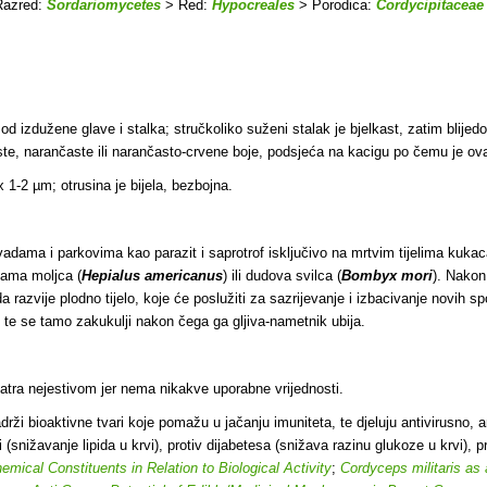
azred:
Sordariomycetes
> Red:
Hypocreales
> Porodica:
Cordycipitaceae
od izdužene glave i stalka; stručkoliko suženi stalak je bjelkast, zatim blije
ste, narančaste ili narančasto-crvene boje, podsjeća na kacigu po čemu je ova
x 1-2 µm; otrusina je bijela, bezbojna.
adama i parkovima kao parazit i saprotrof isključivo na mrtvim tijelima kukaca
cama moljca (
Hepialus americanus
) ili dudova svilca (
Bombyx mori
). Nakon
da razvije plodno tijelo, koje će poslužiti za sazrijevanje i izbacivanje novih 
e te se tamo zakukulji nakon čega ga gljiva-nametnik ubija.
smatra nejestivom jer nema nikakve uporabne vrijednosti.
rži bioaktivne tvari koje pomažu u jačanju imuniteta, te djeluju antivirusno, a
i (snižavanje lipida u krvi), protiv dijabetesa (snižava razinu glukoze u krvi), pr
emical Constituents in Relation to Biological Activity
;
Cordyceps militaris as