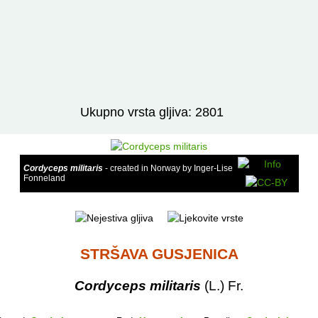
Izravno podređene niže takse:
prikaži
Ukupno vrsta gljiva: 2801
Cordyceps militaris
- created in Norway by Inger-Lise
Fonneland
STRŠAVA GUSJENICA
Cordyceps militaris
(L.) Fr.