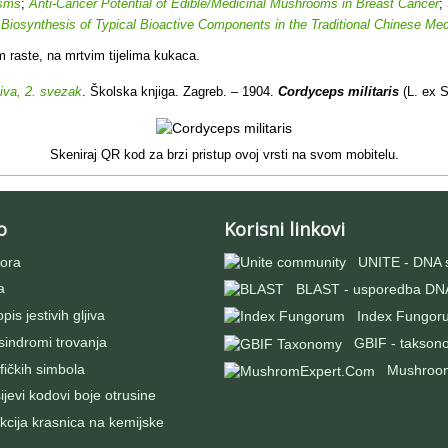
isms
;
Anti-Cancer Potential of Edible/Medicinal Mushrooms in Breast Cancer
;
 Biosynthesis of Typical Bioactive Components in the Traditional Chinese Med
m raste, na mrtvim tijelima kukaca.
jiva, 2. svezak
. Školska knjiga. Zagreb. – 1904.
Cordyceps militaris
(L. ex 
Skeniraj QR kod za brzi pristup ovoj vrsti na svom mobitelu.
o
Korisni linkovi
ora
UNITE - DNA 
a
BLAST - usporedba DNA
pis jestivih gljiva
Index Fungor
 sindromi trovanja
GBIF - takson
fičkih simbola
Mushroo
evi kodovi boje otrusine
kcija krasnica na kemijske