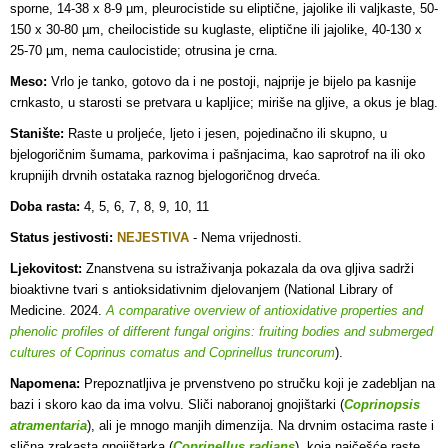
sporne, 14-38 x 8-9 µm, pleurocistide su eliptične, jajolike ili valjkaste, 50-
150 x 30-80 µm, cheilocistide su kuglaste, eliptične ili jajolike, 40-130 x
25-70 µm, nema caulocistide; otrusina je crna.
Meso:
Vrlo je tanko, gotovo da i ne postoji, najprije je bijelo pa kasnije
crnkasto, u starosti se pretvara u kapljice; miriše na gljive, a okus je blag.
Stanište:
Raste u proljeće, ljeto i jesen, pojedinačno ili skupno, u
bjelogoričnim šumama, parkovima i pašnjacima, kao saprotrof na ili oko
krupnijih drvnih ostataka raznog bjelogoričnog drveća.
Doba rasta:
4, 5, 6, 7, 8, 9, 10, 11
Status jestivosti:
NEJESTIVA
- Nema vrijednosti.
Ljekovitost:
Znanstvena su istraživanja pokazala da ova gljiva sadrži
bioaktivne tvari s antioksidativnim djelovanjem (National Library of
Medicine. 2024.
A comparative overview of antioxidative properties and
phenolic profiles of different fungal origins: fruiting bodies and submerged
cultures of Coprinus comatus and Coprinellus truncorum
).
Napomena:
Prepoznatljiva je prvenstveno po stručku koji je zadebljan na
bazi i skoro kao da ima volvu. Sliči naboranoj gnojištarki (
Coprinopsis
atramentaria
), ali je mnogo manjih dimenzija. Na drvnim ostacima raste i
slična zrakasta gnojištarka (
Coprinellus radians
), koja najčešće raste