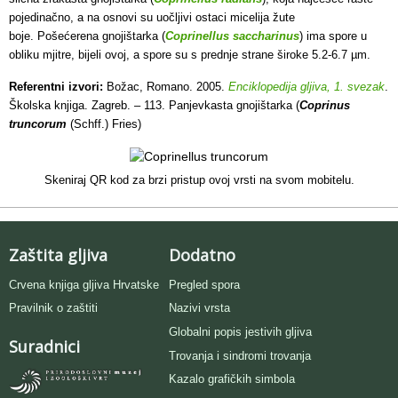
pojedinačno, a na osnovi su uočljivi ostaci micelija žute
boje. Pošećerena gnojištarka (
Coprinellus saccharinus
) ima spore u
obliku mjitre, bijeli ovoj, a spore su s prednje strane široke 5.2-6.7 µm.
Referentni izvori:
Božac, Romano. 2005.
Enciklopedija gljiva, 1. svezak
.
Školska knjiga. Zagreb. – 113. Panjevkasta gnojištarka (
Coprinus
truncorum
(Schff.) Fries)
Skeniraj QR kod za brzi pristup ovoj vrsti na svom mobitelu.
Zaštita gljiva
Dodatno
Crvena knjiga gljiva Hrvatske
Pregled spora
Pravilnik o zaštiti
Nazivi vrsta
Globalni popis jestivih gljiva
Suradnici
Trovanja i sindromi trovanja
Kazalo grafičkih simbola