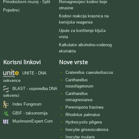
Romagnesijevi kodovi boje
Prirodoslovni muzej - Split
otrusine
Pojedinci
Kodovi reakcija krasnica na
kemijske reagense
Upute za korištenje ključa
vrsta
Kalkulator alkoholno-vodenog
ekstrakta
Korisni linkovi
Nove vrste
Craterellus caeruleofuscus
UNITE - DNA
Cantharellus
sekvence
roseofagetorum
BLAST - usporedba DNA
Cantharellus
sekvenci
romagnesianus
Index Fungorum
Perenniporia fraxinea
GBIF - taksonomija
Rhodotus palmatus
MushroomExpert.Com
Hydnocystis piligera
Inocybe griseoscabrosa
Inocybe rivularis