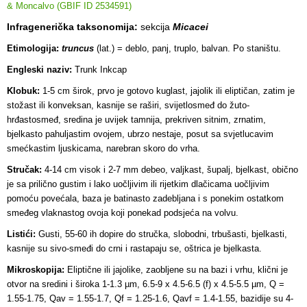
& Moncalvo (GBIF ID 2534591)
Infragenerička taksonomija:
sekcija
Micacei
Etimologija:
truncus
(lat.) = deblo, panj, truplo, balvan. Po staništu.
Engleski naziv:
Trunk Inkcap
Klobuk:
1-5 cm širok, prvo je gotovo kuglast, jajolik ili eliptičan, zatim je
stožast ili konveksan, kasnije se raširi, svijetlosmeđ do
žuto-
hrđastosmeđ, sredina je uvijek tamnija, prekriven sitnim, zrnatim,
bjelkasto pahuljastim ovojem, ubrzo nestaje, posut sa svjetlucavim
smećkastim ljuskicama, narebran skoro do vrha.
Stručak:
4-14 cm visok i 2-7 mm debeo, valjkast, šupalj, bjelkast, obično
je sa prilično gustim i lako uočljivim ili rijetkim dlačicama uočljivim
pomoću povećala, baza je batinasto zadebljana i s ponekim ostatkom
smeđeg vlaknastog ovoja koji ponekad podsjeća na volvu.
Listići:
Gusti, 55-60 ih dopire do stručka, slobodni, trbušasti, bjelkasti,
kasnije su sivo-smeđi do crni i rastapaju se, oštrica je bjelkasta.
Mikroskopija:
Eliptične ili jajolike, zaobljene su na bazi i vrhu, klični je
otvor na sredini i široka 1-1.3 µm, 6.5-9 x 4.5-6.5 (f) x 4.5-5.5 µm, Q =
1.55-1.75, Qav = 1.55-1.7, Qf = 1.25-1.6, Qavf = 1.4-1.55, bazidije su 4-