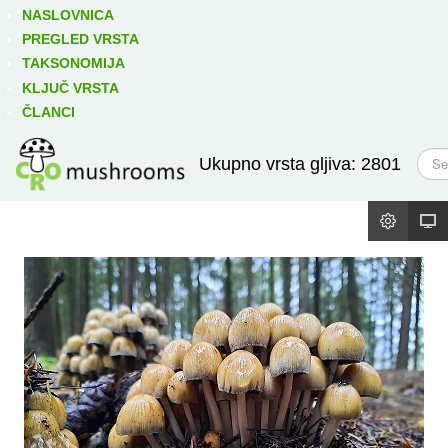
Izravno podređene niže takse:
prikaži
NASLOVNICA
PREGLED VRSTA
TAKSONOMIJA
KLJUČ VRSTA
ČLANCI
T
Ukupno vrsta gljiva: 2801
r
a
ž
i