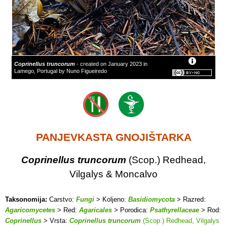
Coprinellus truncorum
- created on January 2023 in
Lamego, Portugal by Nuno Figueiredo
PANJEVKASTA GNOJIŠTARKA
Coprinellus truncorum
(Scop.) Redhead,
Vilgalys & Moncalvo
Taksonomija:
Carstvo:
Fungi
> Koljeno:
Basidiomycota
> Razred:
Agaricomycetes
> Red:
Agaricales
> Porodica:
Psathyrellaceae
> Rod:
Coprinellus
> Vrsta:
Coprinellus truncorum
(Scop.) Redhead, Vilgalys