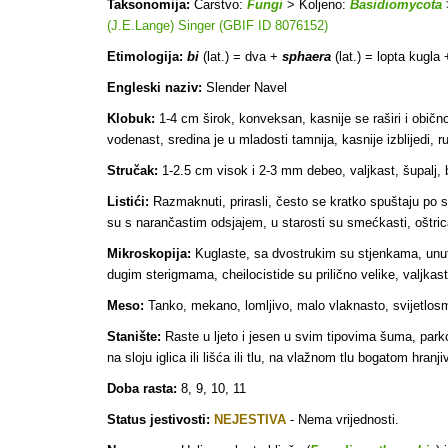
Taksonomija:
Carstvo:
Fungi
> Koljeno:
Basidiomycota
(J.E.Lange) Singer (GBIF ID 8076152)
Etimologija:
bi
(lat.) = dva +
sphaera
(lat.) = lopta kugla
Engleski naziv:
Slender Navel
Klobuk:
1-4 cm širok, konveksan, kasnije se raširi i običn
vodenast, sredina je u mladosti tamnija, kasnije izblijedi, r
Stručak:
1-2.5 cm visok i 2-3 mm debeo, valjkast, šupalj,
Listići:
Razmaknuti, prirasli, često se kratko spuštaju po s
su s narančastim odsjajem, u starosti su smećkasti, oštrica 
Mikroskopija:
Kuglaste, sa dvostrukim su stjenkama, unutar
dugim sterigmama, cheilocistide su prilično velike, valjkas
Meso:
Tanko, mekano, lomljivo, malo vlaknasto, svijetlosmeđ
Stanište:
Raste u ljeto i jesen u svim tipovima šuma, park
na sloju iglica ili lišća ili tlu, na vlažnom tlu bogatom hranj
Doba rasta:
8, 9, 10, 11
Status jestivosti:
NEJESTIVA
- Nema vrijednosti.