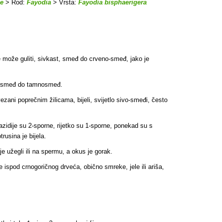
ae
> Rod:
Fayodia
> Vrsta:
Fayodia bisphaerigera
e može guliti, sivkast, smeđ do crveno-smeđ, jako je
dnu smeđ do tamnosmeđ.
zani poprečnim žilicama, bijeli, svijetlo sivo-smeđi, često
zidije su 2-sporne, rijetko su 1-sporne, ponekad su s
rusina je bijela.
e užegli ili na spermu, a okus je gorak.
spod crnogoričnog drveća, obično smreke, jele ili ariša,