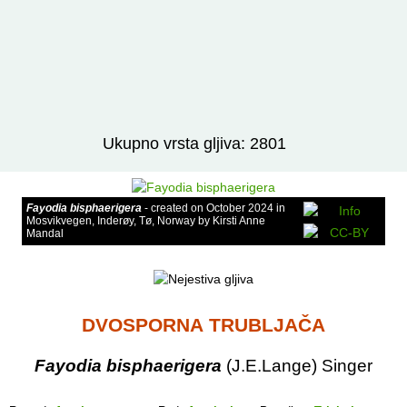
Izravno podređene niže takse:
prikaži
Ukupno vrsta gljiva: 2801
Fayodia bisphaerigera
- created on October 2024 in
Mosvikvegen, Inderøy, Tø, Norway by Kirsti Anne
Mandal
DVOSPORNA TRUBLJAČA
Fayodia bisphaerigera
(J.E.Lange) Singer