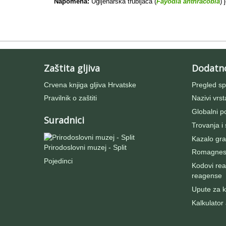
Napomena:
Ugljenarska trubljača (
Fayodia anthracobia
) 
Zaštita gljiva
Dodatn
Crvena knjiga gljiva Hrvatske
Pregled sp
Pravilnik o zaštiti
Nazivi vrst
Globalni po
Suradnici
Trovanja i
Kazalo gra
Prirodoslovni muzej - Split
Romagnesij
Pojedinci
Kodovi rea
reagense
Upute za ko
Kalkulator