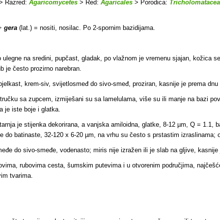
> Razred:
Agaricomycetes
> Red:
Agaricales
> Porodica:
Tricholomatace
 +
gera
(lat.) = nositi, nosilac. Po 2-spornim bazidijama.
o ulegne na sredini, pupčast, gladak, po vlažnom je vremenu sjajan, kožica s
ub je često prozirno narebran.
 bjelkast, krem-siv, svijetlosmeđ do sivo-smeđ, proziran, kasnije je prema 
tručku sa zupcem, izmiješani su sa lamelulama, više su ili manje na bazi pove
je iste boje i glatka.
nja je stijenka dekorirana, a vanjska amiloidna, glatke, 8-12 µm, Q = 1.1, ba
te do batinaste, 32-120 x 6-20 µm, na vrhu su često s prstastim izraslinama; ot
e do sivo-smeđe, vodenasto; miris nije izražen ili je slab na gljive, kasnije j
ovima, rubovima cesta, šumskim putevima i u otvorenim područjima, najčešće i
ivim tvarima.