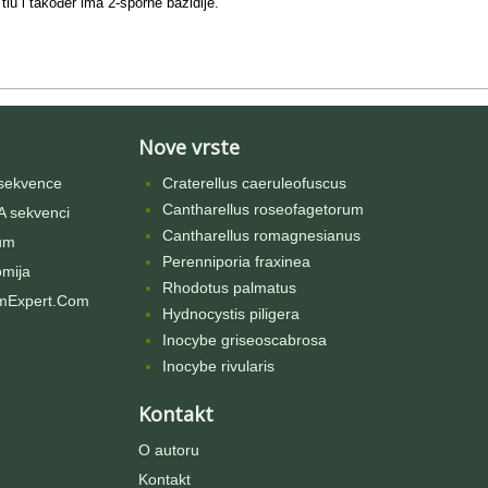
tlu i također ima 2-sporne bazidije.
Nove vrste
sekvence
Craterellus caeruleofuscus
Cantharellus roseofagetorum
 sekvenci
Cantharellus romagnesianus
um
Perenniporia fraxinea
omija
Rhodotus palmatus
mExpert.Com
Hydnocystis piligera
Inocybe griseoscabrosa
Inocybe rivularis
Kontakt
O autoru
Kontakt