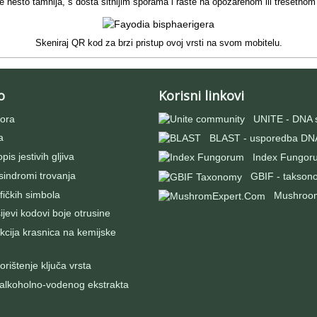
je nešto tamnija, s dosta sitnijim sporama i raste na opožarenom ili tresetnom 
Skeniraj QR kod za brzi pristup ovoj vrsti na svom mobitelu.
o
Korisni linkovi
ora
UNITE - DNA 
a
BLAST - usporedba DNA
pis jestivih gljiva
Index Fungor
 sindromi trovanja
GBIF - takson
fičkih simbola
Mushroo
evi kodovi boje otrusine
kcija krasnica na kemijske
rištenje ključa vrsta
 alkoholno-vodenog ekstrakta