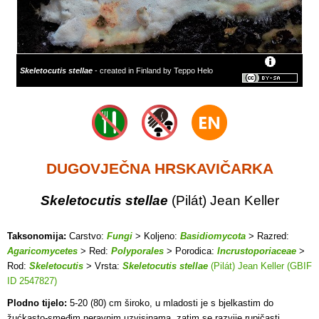
Skeletocutis stellae
- created in Finland by Teppo Helo
DUGOVJEČNA HRSKAVIČARKA
Skeletocutis stellae
(Pilát) Jean Keller
Taksonomija:
Carstvo:
Fungi
> Koljeno:
Basidiomycota
> Razred:
Agaricomycetes
> Red:
Polyporales
> Porodica:
Incrustoporiaceae
>
Rod:
Skeletocutis
> Vrsta:
Skeletocutis stellae
(Pilát) Jean Keller (GBIF
ID 2547827)
Plodno tijelo:
5-20 (80) cm široko, u mladosti je s bjelkastim do
žućkasto-smeđim neravnim uzvisinama, zatim se razvije rupičasti