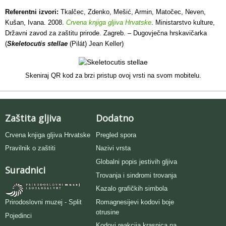
Referentni izvori:
Tkalčec, Zdenko, Mešić, Armin, Matočec, Neven,
Kušan, Ivana. 2008.
Crvena knjiga gljiva Hrvatske
. Ministarstvo kulture,
Državni zavod za zaštitu prirode. Zagreb. – Dugovječna hrskavičarka
(
Skeletocutis stellae
(Pilát) Jean Keller)
Skeniraj QR kod za brzi pristup ovoj vrsti na svom mobitelu.
Zaštita gljiva
Dodatno
Crvena knjiga gljiva Hrvatske
Pregled spora
Pravilnik o zaštiti
Nazivi vrsta
Globalni popis jestivih gljiva
Suradnici
Trovanja i sindromi trovanja
Kazalo grafičkih simbola
Romagnesijevi kodovi boje
Prirodoslovni muzej - Split
otrusine
Pojedinci
Kodovi reakcija krasnica na