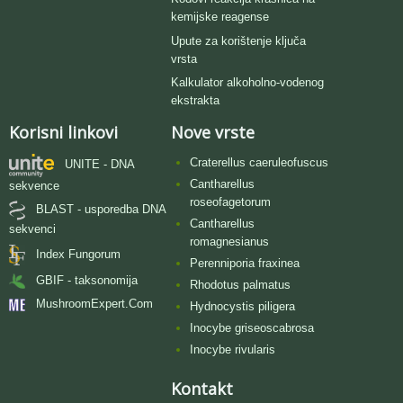
kemijske reagense
Upute za korištenje ključa
vrsta
Kalkulator alkoholno-vodenog
ekstrakta
Korisni linkovi
Nove vrste
Craterellus caeruleofuscus
UNITE - DNA
Cantharellus
sekvence
roseofagetorum
BLAST - usporedba DNA
Cantharellus
sekvenci
romagnesianus
Index Fungorum
Perenniporia fraxinea
GBIF - taksonomija
Rhodotus palmatus
MushroomExpert.Com
Hydnocystis piligera
Inocybe griseoscabrosa
Inocybe rivularis
Kontakt