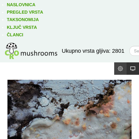
Izravno podređene niže takse:
prikaži
NASLOVNICA
PREGLED VRSTA
TAKSONOMIJA
KLJUČ VRSTA
ČLANCI
T
Ukupno vrsta gljiva: 2801
r
a
ž
i