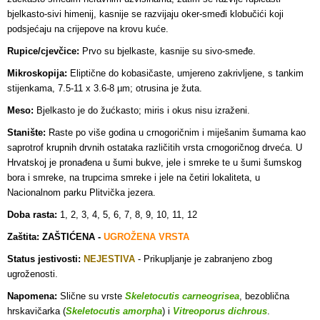
bjelkasto-sivi himenij, kasnije se razvijaju oker-smeđi klobučići koji
podsjećaju na crijepove na krovu kuće.
Rupice/cjevčice:
Prvo su bjelkaste, kasnije su sivo-smeđe.
Mikroskopija:
Eliptične do kobasičaste, umjereno zakrivljene, s tankim
stijenkama, 7.5-11 x 3.6-8 µm; otrusina je žuta.
Meso:
Bjelkasto je do žućkasto; miris i okus nisu izraženi.
Stanište:
Raste po više godina u crnogoričnim i miješanim šumama kao
saprotrof krupnih drvnih ostataka različitih vrsta crnogoričnog drveća. U
Hrvatskoj je pronađena u šumi bukve, jele i smreke te u šumi šumskog
bora i smreke, na trupcima smreke i jele na četiri lokaliteta, u
Nacionalnom parku Plitvička jezera.
Doba rasta:
1, 2, 3, 4, 5, 6, 7, 8, 9, 10, 11, 12
Zaštita: ZAŠTIĆENA -
UGROŽENA VRSTA
Status jestivosti:
NEJESTIVA
- Prikupljanje je zabranjeno zbog
ugroženosti
.
Napomena:
Slične su vrste
Skeletocutis carneogrisea
, bezoblična
hrskavičarka (
Skeletocutis amorpha
) i
Vitreoporus dichrous
.