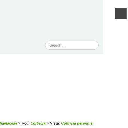
Traži
haetaceae
> Rod:
Coltricia
> Vrsta:
Coltricia perennis