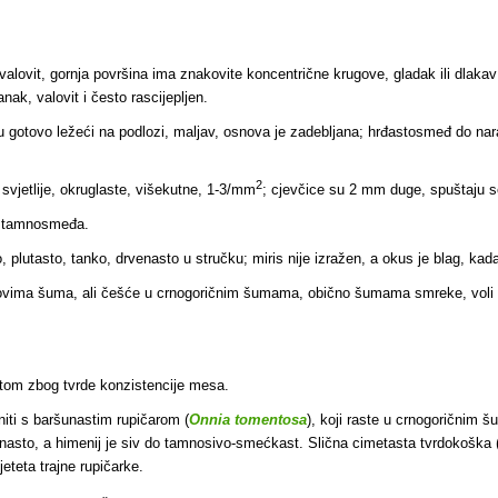
o valovit, gornja površina ima znakovite koncentrične krugove, gladak ili dlak
nak, valovit i često rascijepljen.
ku gotovo ležeći na podlozi, maljav, osnova je zadebljana; hrđastosmeđ do na
2
vjetlije, okruglaste, višekutne, 1-3/mm
; cjevčice su 2 mm duge, spuštaju s
na tamnosmeđa.
utasto, tanko, drvenasto u stručku; miris nije izražen, a okus je blag, kad
tipovima šuma, ali češće u crnogoričnim šumama, obično šumama smreke, voli i
tom zbog tvrde konzistencije mesa.
iti s baršunastim rupičarom (
Onnia tomentosa
), koji raste u crnogoričnim
senasto, a himenij je siv do tamnosivo-smećkast. Slična cimetasta tvrdokoška 
jeteta trajne rupičarke.