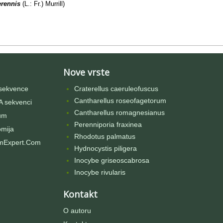
perennis
(L.: Fr.) Murrill)
Nove vrste
sekvence
Craterellus caeruleofuscus
Cantharellus roseofagetorum
 sekvenci
Cantharellus romagnesianus
um
Perenniporia fraxinea
omija
Rhodotus palmatus
mExpert.Com
Hydnocystis piligera
Inocybe griseoscabrosa
Inocybe rivularis
Kontakt
O autoru