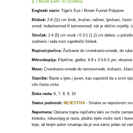
(L.) Murrill (GBIF ID 2519915)
Engleski naziv:
Tiger's Eye / Brown Funnel Polypore
Klobuk:
2-8 (11) cm širok, kružan, raširen, ljevkast, čest
smeđ, hrđastosmeđ ili tamnosmeđ; rub je obično svjetliji, ta
Stručak:
1-4 (5) cm visok i 0.3-1 (1.2) cm debeo, u počet
srašteno i tada tvori zajednički klobuk.
Rupice/cjevčice:
Žućkaste do crvenkasto-smeđe, do ruba s
Mikroskopija:
Eliptične, glatke, 6-9 x 3.5-6.5 µm; otrusi
Meso:
Crvenkasto-smeđe do tamnosmeđe, kožasto, žilavo, pl
Stanište:
Raste u ljeto i jesen, kao saprotrof tla u svim 
vrlo česta vrsta.
Doba rasta:
6, 7, 8, 9, 10
Status jestivosti:
NEJESTIVA
-
Smatra se nejestivom vrs
Napomena:
Opisana trajna rupičarka lako se može zamijen
klobuku, robusnijeg je rasta, plodno tijelo može rasti i bu
boje, ali brojni autori smatraju da je ona samo jedan od vari