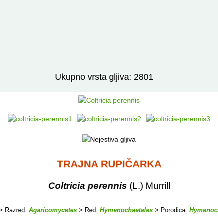
Izravno podređene niže takse:
prikaži
Ukupno vrsta gljiva: 2801
TRAJNA RUPIČARKA
Coltricia perennis
(L.) Murrill
> Razred:
Agaricomycetes
> Red:
Hymenochaetales
> Porodica:
Hymenoc