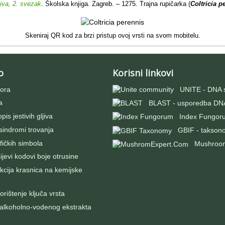
jiva, 2. svezak
. Školska knjiga. Zagreb. – 1275. Trajna rupičarka (
Coltricia 
Skeniraj QR kod za brzi pristup ovoj vrsti na svom mobitelu.
o
Korisni linkovi
ora
UNITE - DNA 
a
BLAST - usporedba DNA
pis jestivih gljiva
Index Fungor
 sindromi trovanja
GBIF - takson
fičkih simbola
Mushroo
evi kodovi boje otrusine
kcija krasnica na kemijske
rištenje ključa vrsta
 alkoholno-vodenog ekstrakta