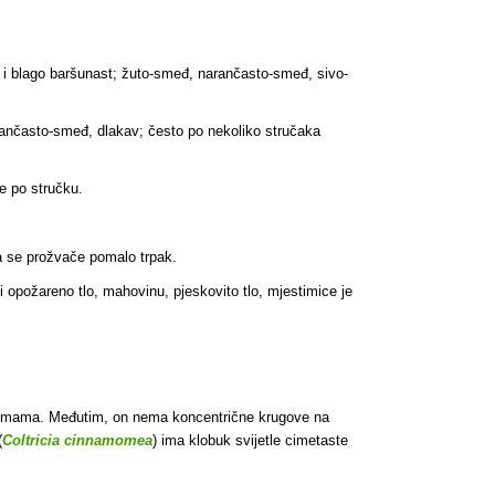
av i blago baršunast; žuto-smeđ, narančasto-smeđ, sivo-
rančasto-smeđ, dlakav; često po nekoliko stručaka
e po stručku.
a se prožvače pomalo trpak.
 opožareno tlo, mahovinu, pjeskovito tlo, mjestimice je
 šumama. Međutim, on nema koncentrične krugove na
(
Coltricia cinnamomea
) ima klobuk svijetle cimetaste