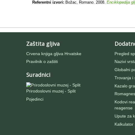
Referentni izvori:
Božac, Romano. 2008.
Enciklopedija gl
Zaštita gljiva
Dodatn
Crvena knjiga gljiva Hrvatske
Pregled sp
Pravilnik o zaštiti
Nazivi vrst
Globalni po
Suradnici
Trovanja i
Kazalo gra
Prirodoslovni muzej - Split
Romagnesij
Pojedinci
Kodovi rea
reagense
Upute za ko
Kalkulator