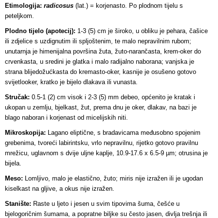
Etimologija:
radicosus
(lat.) = korjenasto. Po plodnom tijelu s
peteljkom.
Plodno tijelo (apotecij):
1-3 (5) cm je široko, u obliku je pehara, čašice
ili zdjelice s uzdignutim ili spljoštenim, te malo nepravilnim rubom;
unutarnja je himenijalna površina žuta, žuto-narančasta, krem-oker do
crvenkasta, u sredini je glatka i malo radijalno naborana; vanjska je
strana blijedožućkasta do kremasto-oker, kasnije je osušeno gotovo
svijetlooker, kratko je bijelo dlakava ili vunasta.
Stručak:
0.5-1 (2) cm visok i 2-3 (5) mm debeo, općenito je kratak i
ukopan u zemlju, bjelkast, žut, prema dnu je oker, dlakav, na bazi je
blago naboran i korjenast od micelijskih niti.
Mikroskopija:
Lagano eliptične, s bradavicama međusobno spojenim
grebenima, tvoreći labirintsku, vrlo nepravilnu, rijetko gotovo pravilnu
mrežicu, uglavnom s dvije uljne kaplje, 10.9-17.6 x 6.5-9 µm; otrusina je
bijela.
Meso:
Lomljivo, malo je elastično, žuto; miris nije izražen ili je ugodan
kiselkast na gljive, a okus nije izražen.
Stanište:
Raste u ljeto i jesen u svim tipovima šuma, češće u
bjelogoričnim šumama, a popratne biljke su često jasen, divlja trešnja ili