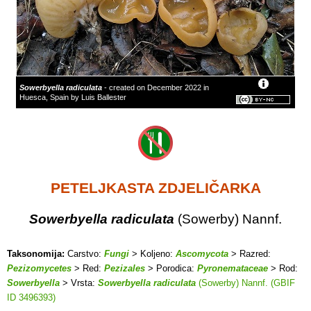
Sowerbyella radiculata
- created on December 2022 in
Huesca, Spain by Luis Ballester
PETELJKASTA ZDJELIČARKA
Sowerbyella radiculata
(Sowerby) Nannf.
Taksonomija:
Carstvo:
Fungi
> Koljeno:
Ascomycota
> Razred:
Pezizomycetes
> Red:
Pezizales
> Porodica:
Pyronemataceae
> Rod:
Sowerbyella
> Vrsta:
Sowerbyella radiculata
(Sowerby) Nannf. (GBIF
ID 3496393)