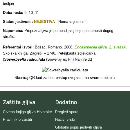
bršljan.
Doba rasta:
9, 10, 11
Status jestivosti:
NEJESTIVA
- Nema vrijednosti.
Napomena:
Prepoznatljiva je po upadljivoj boji i prisutnosti dugog
stručka.
Referentni izvori:
Božac, Romano. 2008.
Enciklopedija gljiva, 2. svezak
.
Školska knjiga. Zagreb. – 1740. Peteljkasta zdjeličarka
(
Sowerbyella
radiculata
(Sowerby ex Fr.) Nannfeldt)
Skeniraj QR kod za brzi pristup ovoj vrsti na svom mobitelu.
Zaštita gljiva
Dodatno
Crvena knjiga gljiva Hrvatske
Pregled spora
Pravilnik o zaštiti
Nazivi vrsta
Globalni popis jestivih gljiva