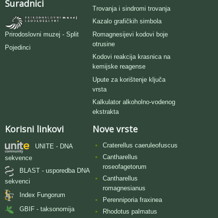
Suradnici
Trovanja i sindromi trovanja
Kazalo grafičkih simbola
Romagnesijevi kodovi boje
Prirodoslovni muzej - Split
otrusine
Pojedinci
Kodovi reakcija krasnica na
kemijske reagense
Upute za korištenje ključa
vrsta
Kalkulator alkoholno-vodenog
ekstrakta
Korisni linkovi
Nove vrste
Craterellus caeruleofuscus
UNITE - DNA
Cantharellus
sekvence
roseofagetorum
BLAST - usporedba DNA
Cantharellus
sekvenci
romagnesianus
Index Fungorum
Perenniporia fraxinea
GBIF - taksonomija
Rhodotus palmatus