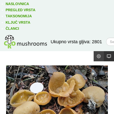
Izravno podređene niže takse:
prikaži
NASLOVNICA
PREGLED VRSTA
TAKSONOMIJA
KLJUČ VRSTA
ČLANCI
T
Ukupno vrsta gljiva: 2801
r
a
ž
i