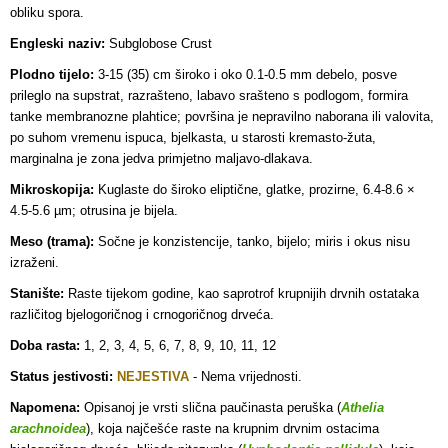
obliku spora.
Engleski naziv:
Subglobose Crust
Plodno tijelo:
3-15 (35) cm široko i oko 0.1-0.5 mm debelo, posve
prileglo na supstrat, razrašteno, labavo srašteno s podlogom, formira
tanke membranozne plahtice; površina je nepravilno naborana ili valovita,
po suhom vremenu ispuca, bjelkasta, u starosti kremasto-žuta,
marginalna je zona jedva primjetno maljavo-dlakava.
Mikroskopija:
Kuglaste do široko eliptične, glatke, prozirne, 6.4-8.6 ×
4.5-5.6 µm; otrusina je bijela.
Meso (trama):
Sočne je konzistencije, tanko, bijelo; miris i okus nisu
izraženi.
Stanište:
Raste tijekom godine, kao saprotrof krupnijih drvnih ostataka
različitog bjelogoričnog i crnogoričnog drveća.
Doba rasta:
1, 2, 3, 4, 5, 6, 7, 8, 9, 10, 11, 12
Status jestivosti:
NEJESTIVA
- Nema vrijednosti.
Napomena:
Opisanoj je vrsti slična paučinasta peruška (
Athelia
arachnoidea
), koja najčešće raste na krupnim drvnim ostacima