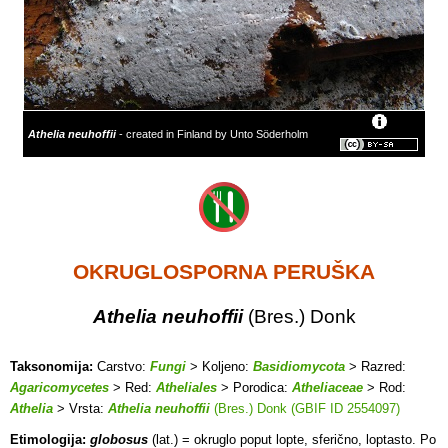
Athelia neuhoffii
- created in Finland by Unto Söderholm
OKRUGLOSPORNA PERUŠKA
Athelia neuhoffii
(Bres.) Donk
Taksonomija:
Carstvo:
Fungi
> Koljeno:
Basidiomycota
> Razred:
Agaricomycetes
> Red:
Atheliales
> Porodica:
Atheliaceae
> Rod:
Athelia
> Vrsta:
Athelia neuhoffii
(Bres.) Donk (GBIF ID 2554097)
Etimologija:
globosus
(lat.) = okruglo poput lopte, sferično, loptasto. Po