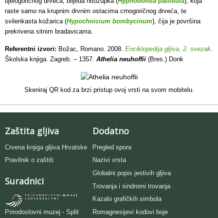
bjelogoričnog drveća, blijeda nitozupka (
Hyphodontia pallidula
), koja
raste samo na krupnim drvnim ostacima crnogoričnog drveća, te
svilenkasta kožarica (
Hypochnicium bombycinum
), čija je površina
prekrivena sitnim bradavicama.
Referentni izvori:
Božac, Romano. 2008.
Enciklopedija gljiva, 2. svezak
.
Školska knjiga. Zagreb. – 1357.
Athelia neuhoffii
(Bres.) Donk
Skeniraj QR kod za brzi pristup ovoj vrsti na svom mobitelu.
Zaštita gljiva
Dodatno
Crvena knjiga gljiva Hrvatske
Pregled spora
Pravilnik o zaštiti
Nazivi vrsta
Globalni popis jestivih gljiva
Suradnici
Trovanja i sindromi trovanja
Kazalo grafičkih simbola
Romagnesijevi kodovi boje
Prirodoslovni muzej - Split