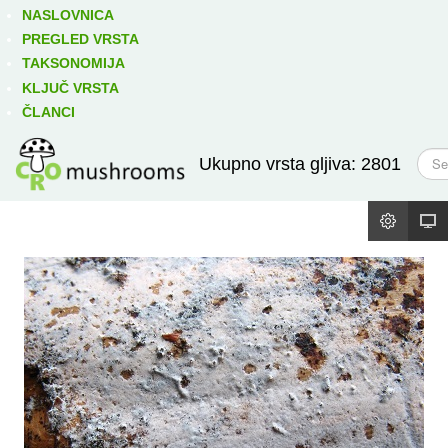
Izravno podređene niže takse:
prikaži
NASLOVNICA
PREGLED VRSTA
TAKSONOMIJA
KLJUČ VRSTA
ČLANCI
T
Ukupno vrsta gljiva: 2801
r
a
ž
i