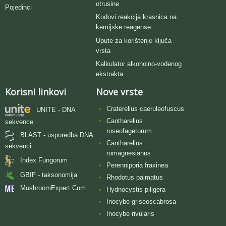
otrusine
Pojedinci
Kodovi reakcija krasnica na
kemijske reagense
Upute za korištenje ključa
vrsta
Kalkulator alkoholno-vodenog
ekstrakta
Korisni linkovi
Nove vrste
Craterellus caeruleofuscus
UNITE - DNA
Cantharellus
sekvence
roseofagetorum
BLAST - usporedba DNA
Cantharellus
sekvenci
romagnesianus
Index Fungorum
Perenniporia fraxinea
GBIF - taksonomija
Rhodotus palmatus
MushroomExpert.Com
Hydnocystis piligera
Inocybe griseoscabrosa
Inocybe rivularis