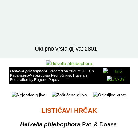
Izravno podređene niže takse:
prikaži
Ukupno vrsta gljiva: 2801
Helvella phlebophora
- created on August 2009 in
Карачаево-Черкесская Республика, Russian
Federation by Eugene Popov
LISTIĆAVI HRČAK
Helvella phlebophora
Pat. & Doass.