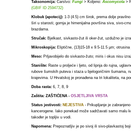
Taksonomija:
Carstvo:
Fungi
> Koljeno:
Ascomycota
> R
(GBIF ID 2594732)
Klobuk (apotecij):
1-3 (4.5) cm širok, prema dolje pravilno
širi u starosti; gornja je himenijalna površina siva, sivo-cr
brazdama.
Stručak:
Bjelkast, sivkasto-žut ili oker-žut, uzdužno je izr
Mikroskopija:
Eliptične, (13)15-18 x 9.5-11.5 µm; otrusina j
Meso:
Prljavobijelo do sivkasto-žuto; miris i okus nisu izra
Stanište:
Raste u proljeće i ljeto, od lipnja do rujna, ugl
rubove šumskih puteva i staza u bjelogoričnim šumama, najč
krajevima. U Hrvatskoj je pronađena na tri lokaliteta, na 
Doba rasta:
6, 7, 8, 9
Zaštita: ZAŠTIĆENA -
OSJETLJIVA VRSTA
Status jestivosti:
NEJESTIVA
- Prikupljanje je zabranjen
kancerogene. Iako ponekad može sadržavati samo malu koli
također je topljiv u vodi.
Napomena:
Prepoznatljiv je po sivoj ili sivo-plavkastoj boji