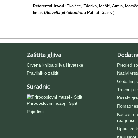
Referentni izvori:
Tkalčec, Zdenko, Mešić, Armin, Matoče
hrčak (
Helvella phlebophora
Pat. et Doass.)
Zaštita gljiva
Dodatn
Crvena knjiga gljiva Hrvatske
Pregled sp
Pravilnik o zaštiti
Nazivi vrst
Globalni po
Suradnici
Trovanja i
Kazalo gra
Prirodoslovni muzej - Split
Romagnesij
Pojedinci
Kodovi rea
reagense
Upute za ko
Kalkulator