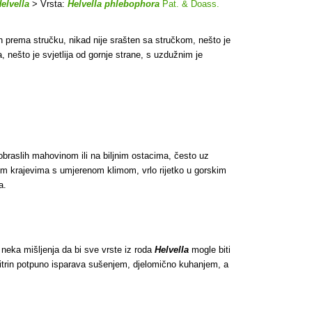
elvella
> Vrsta:
Helvella phlebophora
Pat. & Doass.
jen prema stručku, nikad nije srašten sa stručkom, nešto je
a, nešto je svjetlija od gornje strane, s uzdužnim je
obraslih mahovinom ili na biljnim ostacima, često uz
nim krajevima s umjerenom klimom, vrlo rijetko u gorskim
a.
 i neka mišljenja da bi sve vrste iz roda
Helvella
mogle biti
itrin potpuno isparava sušenjem, djelomično kuhanjem, a