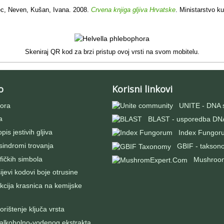
c, Neven, Kušan, Ivana. 2008.
Crvena knjiga gljiva Hrvatske
. Ministarstvo ku
Skeniraj QR kod za brzi pristup ovoj vrsti na svom mobitelu.
o
Korisni linkovi
ora
UNITE - DNA 
a
BLAST - usporedba DNA
pis jestivih gljiva
Index Fungor
 sindromi trovanja
GBIF - takson
fičkih simbola
Mushroo
evi kodovi boje otrusine
kcija krasnica na kemijske
rištenje ključa vrsta
 alkoholno-vodenog ekstrakta