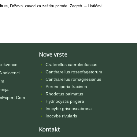
lture, Državni zavod za zaštitu prirode. Zagreb. – Listićavi
Nove vrste
sekvence
Craterellus caeruleofuscus
Cantharellus roseofagetorum
 sekvenci
Cantharellus romagnesianus
um
Perenniporia fraxinea
omija
Rhodotus palmatus
mExpert.Com
Hydnocystis piligera
Inocybe griseoscabrosa
Inocybe rivularis
Kontakt