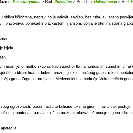
azred:
Pezizomycetes
> Red:
Pezizales
> Porodica:
Helvellaceae
> Rod:
H
 u obliku kišobrana, nepravilno je valovit, savijen, bez ruba, ali lagano podvi
na ili plavo-siva, ponekad s plavkastom nijansom, donja je sterilna strana glatk
azdan.
e bijela.
ženi.
avnom usamljeno, rijetko skupno, kao saprotrof tla na humusnim šumskim tlima 
ešće u blizini hrasta, bukve, breze, lijeske ili običnog graba, u kontinental
području grada Zagreba, na planini Medvednici i na području Vukomeričkih goric
o zbog ugroženosti. S
adrži različite količine toksina giromitrina, a čak postoje
činu giromitrina i ta mala količina može uzrokovati oštećenje organa. Girom
 apotecija.