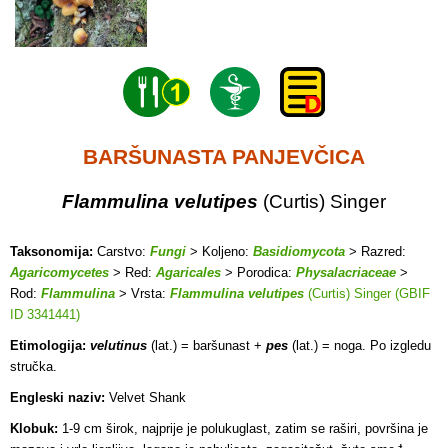
BARŠUNASTA PANJEVČICA
Flammulina velutipes
(Curtis) Singer
Taksonomija:
Carstvo:
Fungi
> Koljeno:
Basidiomycota
> Razred:
Agaricomycetes
> Red:
Agaricales
> Porodica:
Physalacriaceae
>
Rod:
Flammulina
> Vrsta:
Flammulina velutipes
(Curtis) Singer (GBIF
ID 3341441)
Etimologija:
velutinus
(lat.) = baršunast +
pes
(lat.) = noga. Po izgledu
stručka.
Engleski naziv:
Velvet Shank
Klobuk:
1-9 cm širok, najprije je polukuglast, zatim se raširi, površina je