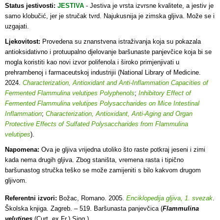
Status jestivosti:
JESTIVA
- Jestiva je vrsta izvrsne kvalitete, a j
estiv je
samo klobučić, jer je stručak tvrd. Najukusnija je zimska gljiva. Može se i
uzgajati.
Ljekovitost:
Provedena su znanstvena istraživanja koja su pokazala
antioksidativno i protuupalno djelovanje baršunaste panjevčice koja bi se
mogla koristiti kao novi izvor polifenola i široko primjenjivati ​​u
prehrambenoj i farmaceutskoj industrijii (National Library of Medicine.
2024.
Characterization, Antioxidant and Anti-Inflammation Capacities of
Fermented Flammulina velutipes Polyphenols
;
Inhibitory Effect of
Fermented Flammulina velutipes Polysaccharides on Mice Intestinal
Inflammation
;
Characterization, Antioxidant, Anti-Aging and Organ
Protective Effects of Sulfated Polysaccharides from Flammulina
velutipes
).
Napomena:
Ova je gljiva vrijedna utoliko što raste potkraj jeseni i zimi
kada nema drugih gljiva. Zbog staništa, vremena rasta i tipično
baršunastog stručka teško se može zamijeniti s bilo kakvom drugom
gljivom.
Referentni izvori:
Božac, Romano. 2005.
Enciklopedija gljiva, 1. svezak
.
Školska knjiga. Zagreb. – 519. Baršunasta panjevčica (
Flammulina
velutipes
(Curt. ex Fr.) Sing.)