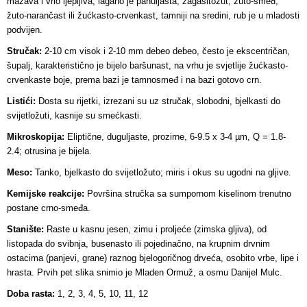
mazava i vrlo ljepljiva, lagano je pahuljasta, zagasitožut, žuto-smeđ,
žuto-narančast ili žućkasto-crvenkast, tamniji na sredini, rub je u mladosti
podvijen.
Stručak:
2-10 cm visok i 2-10 mm debeo debeo, često je ekscentričan,
šupalj, karakteristično je bijelo baršunast, na vrhu je svjetlije žućkasto-
crvenkaste boje, prema bazi je tamnosmeđ i na bazi gotovo crn.
Listići:
Dosta su rijetki, izrezani su uz stručak, slobodni, bjelkasti do
svijetložuti, kasnije su smećkasti.
Mikroskopija:
Eliptične, duguljaste, prozirne, 6-9.5 x 3-4 µm, Q = 1.8-
2.4; otrusina je bijela.
Meso:
Tanko, bjelkasto do svijetložuto; miris i okus su ugodni na gljive.
Kemijske reakcije:
Površina stručka sa sumpornom kiselinom trenutno
postane crno-smeđa.
Stanište:
Raste u kasnu jesen, zimu i proljeće (zimska gljiva), od
listopada do svibnja, busenasto ili pojedinačno, na krupnim drvnim
ostacima (panjevi, grane) raznog bjelogoričnog drveća, osobito vrbe, lipe i
hrasta. Prvih pet slika snimio je Mladen Ormuž, a osmu Danijel Mulc.
Doba rasta:
1, 2, 3, 4, 5, 10, 11, 12