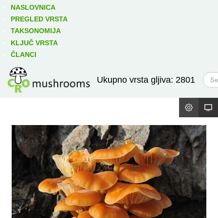
Izravno podređene niže takse:
prikaži
NASLOVNICA
PREGLED VRSTA
TAKSONOMIJA
KLJUČ VRSTA
ČLANCI
T
Ukupno vrsta gljiva: 2801
r
a
ž
i