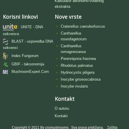
Kalkulator alkoholno-vodenog
ekstrakta
Korisni linkovi
Nove vrste
Craterellus caeruleofuscus
UNITE - DNA
Cantharellus
sekvence
roseofagetorum
BLAST - usporedba DNA
Cantharellus
sekvenci
romagnesianus
Index Fungorum
Perenniporia fraxinea
GBIF - taksonomija
Rhodotus palmatus
MushroomExpert.Com
Hydnocystis piligera
Inocybe griseoscabrosa
Inocybe rivularis
Kontakt
O autoru
Kontakt
Copyright © 2021 By cromushrooms. Sva prava pridržana.
Zaštita