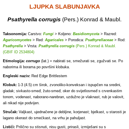
LJUPKA SLABUNJAVKA
Psathyrella corrugis
(Pers.) Konrad & Maubl.
Taksonomija:
Carstvo:
Fungi
> Koljeno:
Basidiomycota
> Razred:
Agaricomycetes
> Red:
Agaricales
> Porodica:
Psathyrellaceae
> Rod:
Psathyrella
> Vrsta:
Psathyrella corrugis
(Pers.) Konrad & Maubl.
(GBIF ID 2534804)
Etimologija:
corrugo
(lat.) = nabirati se, smežurati se, zgužvati se. Po
naborima ili borama po površini klobuka.
Engleski naziv:
Red Edge Brittlestem
Klobuk:
1-3 (4.5) cm širok, zvonoliko-konveksan i ispupčen na sredini,
gladak; sivkasto-smeđ, žuto-smeđ, oker do svijetlosmeđ s crvenkastim
tonom, vodenast, naborano-narebran, uzdužno je vlaknast, rub je valovit,
ali nikad nije podvijen.
Stručak:
Valjkast, ujednačene je debljine, korjenast; bjelkast, u starosti je
lagano okerast do smećkast, na vrhu je pahuljast.
Listići:
Prilično su stisnuti, nisu gusti, prirasli, izmiješani su s