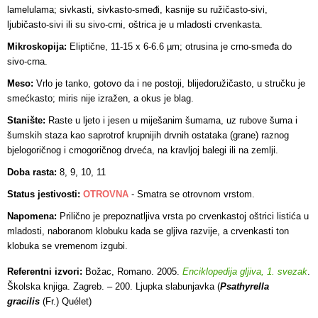
lamelulama; sivkasti, sivkasto-smeđi, kasnije su ružičasto-sivi,
ljubičasto-sivi ili su sivo-crni, oštrica je u mladosti crvenkasta.
Mikroskopija:
Eliptične, 11-15 x 6-6.6 µm; otrusina je crno-smeđa do
sivo-crna.
Meso:
Vrlo je tanko, gotovo da i ne postoji, blijedoružičasto, u stručku je
smećkasto; miris nije izražen, a okus je blag.
Stanište:
Raste u ljeto i jesen u miješanim šumama, uz rubove šuma i
šumskih staza kao saprotrof krupnijih drvnih ostataka (grane) raznog
bjelogoričnog i crnogoričnog drveća, na kravljoj balegi ili na zemlji.
Doba rasta:
8, 9, 10, 11
Status jestivosti:
OTROVNA
- Smatra se
otrovnom vrstom.
Napomena:
Prilično je prepoznatljiva vrsta po crvenkastoj oštrici listića u
mladosti, naboranom klobuku kada se gljiva razvije, a crvenkasti ton
klobuka se vremenom izgubi.
Referentni izvori:
Božac, Romano. 2005.
Enciklopedija gljiva, 1. svezak
.
Školska knjiga. Zagreb. – 200. Ljupka slabunjavka (
Psathyrella
gracilis
(Fr.) Quélet)