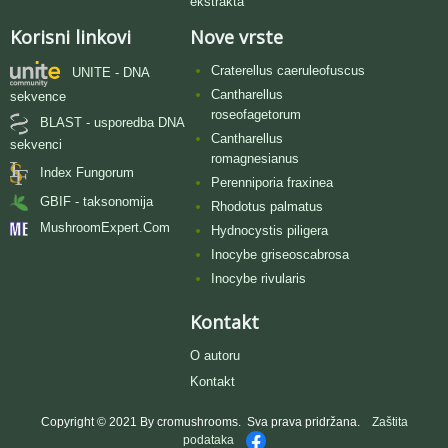
ekstrakta
Korisni linkovi
Nove vrste
Craterellus caeruleofuscus
UNITE - DNA
Cantharellus
sekvence
roseofagetorum
BLAST - usporedba DNA
Cantharellus
sekvenci
romagnesianus
Index Fungorum
Perenniporia fraxinea
GBIF - taksonomija
Rhodotus palmatus
MushroomExpert.Com
Hydnocystis piligera
Inocybe griseoscabrosa
Inocybe rivularis
Kontakt
O autoru
Kontakt
Copyright © 2021 By cromushrooms. Sva prava pridržana.
Zaštita
podataka