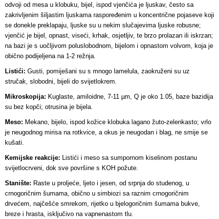
odvoji od mesa u klobuku, bijel, ispod vjenčića je ljuskav, često sa
zakrivljenim šiljastim ljuskama raspoređenim u koncentrične pojaseve koji
se donekle preklapaju, ljuske su u nekim slučajevima ljuske robusne;
vjenčić je bijel, opnast, viseći, krhak, osjetljiv, te brzo prolazan ili iskrzan;
na bazi je s uočljivom poluslobodnom, bijelom i opnastom volvom, koja je
obično podijeljena na 1-2 režnja.
Listići:
Gusti, pomiješani su s mnogo lamelula, zaokruženi su uz
stručak, slobodni, bijeli do svijetlokrem.
Mikroskopija:
Kuglaste, amiloidne, 7-11 µm, Q je oko 1.05, baze bazidija
su bez kopči; otrusina je bijela.
Meso:
Mekano, bijelo, ispod kožice klobuka lagano žuto-zelenkasto; vrlo
je neugodnog mirisa na rotkvice, a okus je neugodan i blag, ne smije se
kušati.
Kemijske reakcije:
Listići i meso sa sumpornom kiselinom postanu
svijetlocrveni, dok sve površine s KOH požute.
Stanište:
Raste u proljeće, ljeto i jesen, od srpnja do studenog, u
crnogoričnim šumama, obično u simbiozi sa raznim crnogoričnim
drvećem, najčešće smrekom, rijetko u bjelogoričnim šumama bukve,
breze i hrasta, isključivo na vapnenastom tlu.