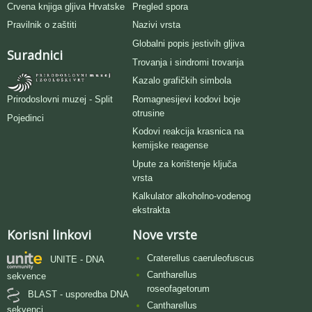
Crvena knjiga gljiva Hrvatske
Pregled spora
Pravilnik o zaštiti
Nazivi vrsta
Globalni popis jestivih gljiva
Suradnici
Trovanja i sindromi trovanja
Kazalo grafičkih simbola
Romagnesijevi kodovi boje
Prirodoslovni muzej - Split
otrusine
Pojedinci
Kodovi reakcija krasnica na
kemijske reagense
Upute za korištenje ključa
vrsta
Kalkulator alkoholno-vodenog
ekstrakta
Korisni linkovi
Nove vrste
Craterellus caeruleofuscus
UNITE - DNA
Cantharellus
sekvence
roseofagetorum
BLAST - usporedba DNA
Cantharellus
sekvenci