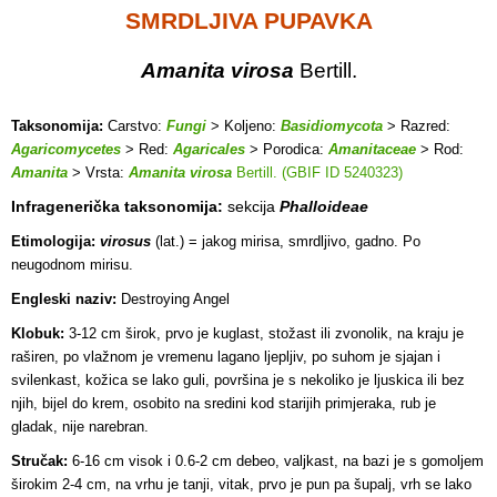
SMRDLJIVA PUPAVKA
Amanita virosa
Bertill.
Taksonomija:
Carstvo:
Fungi
> Koljeno:
Basidiomycota
> Razred:
Agaricomycetes
> Red:
Agaricales
> Porodica:
Amanitaceae
> Rod:
Amanita
> Vrsta:
Amanita virosa
Bertill. (GBIF ID 5240323)
Infragenerička taksonomija:
sekcija
Phalloideae
Etimologija:
virosus
(lat.) = jakog mirisa, smrdljivo, gadno. Po
neugodnom mirisu.
Engleski naziv:
Destroying Angel
Klobuk:
3-12 cm širok, prvo je kuglast, stožast ili zvonolik, na kraju je
raširen, po vlažnom je vremenu lagano ljepljiv, po suhom je sjajan i
svilenkast, kožica se lako guli, površina je s nekoliko je ljuskica ili bez
njih, bijel do krem, osobito na sredini kod starijih primjeraka, rub je
gladak, nije narebran.
Stručak:
6-16 cm visok i 0.6-2 cm debeo, valjkast, na bazi je s gomoljem
širokim 2-4 cm, na vrhu je tanji, vitak, prvo je pun pa šupalj, vrh se lako