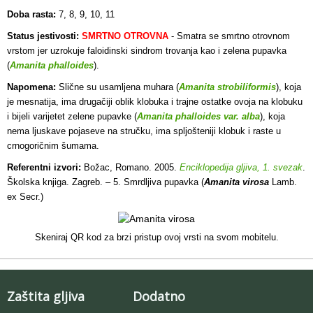
Doba rasta:
7, 8, 9, 10, 11
Status jestivosti:
SMRTNO OTROVNA
- Smatra se smrtno otrovnom
vrstom jer uzrokuje faloidinski sindrom trovanja kao i zelena pupavka
(
Amanita phalloides
).
Napomena:
Slične su usamljena muhara (
Amanita strobiliformis
), koja
je mesnatija, ima drugačiji oblik klobuka i trajne ostatke ovoja na klobuku
i bijeli varijetet zelene pupavke (
Amanita phalloides var. alba
), koja
nema ljuskave pojaseve na stručku, ima spljošteniji klobuk i raste u
crnogoričnim šumama.
Referentni izvori:
Božac, Romano. 2005.
Enciklopedija gljiva, 1. svezak
.
Školska knjiga. Zagreb. – 5. Smrdljiva pupavka (
Amanita virosa
Lamb.
ex
Secr.)
Skeniraj QR kod za brzi pristup ovoj vrsti na svom mobitelu.
Zaštita gljiva
Dodatno