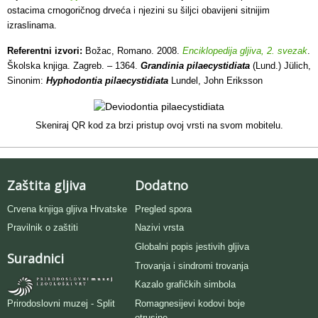
ostacima crnogoričnog drveća i njezini su šiljci obavijeni sitnijim
izraslinama.
Referentni izvori:
Božac, Romano. 2008.
Enciklopedija gljiva, 2. svezak
.
Školska knjiga. Zagreb. – 1364.
Grandinia pilaecystidiata
(Lund.) Jülich,
Sinonim:
Hyphodontia pilaecystidiata
Lundel, John Eriksson
Skeniraj QR kod za brzi pristup ovoj vrsti na svom mobitelu.
Zaštita gljiva
Dodatno
Crvena knjiga gljiva Hrvatske
Pregled spora
Pravilnik o zaštiti
Nazivi vrsta
Globalni popis jestivih gljiva
Suradnici
Trovanja i sindromi trovanja
Kazalo grafičkih simbola
Romagnesijevi kodovi boje
Prirodoslovni muzej - Split
otrusine