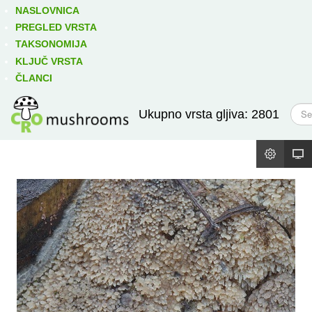
Izravno podređene niže takse:
prikaži
NASLOVNICA
PREGLED VRSTA
TAKSONOMIJA
KLJUČ VRSTA
ČLANCI
T
Ukupno vrsta gljiva: 2801
r
a
ž
i