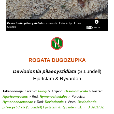
Deviodontia pilaecystidiata
- created in Estonia by Urmas
Ojango
ROGATA DUGOZUPKA
Deviodontia pilaecystidiata
(S.Lundell)
Hjortstam & Ryvarden
Taksonomija:
Carstvo:
Fungi
> Koljeno:
Basidiomycota
> Razred:
Agaricomycetes
> Red:
Hymenochaetales
> Porodica:
Hymenochaetaceae
> Rod:
Deviodontia
> Vrsta:
Deviodontia
pilaecystidiata
(S.Lundell) Hjortstam & Ryvarden (GBIF ID 3283782)