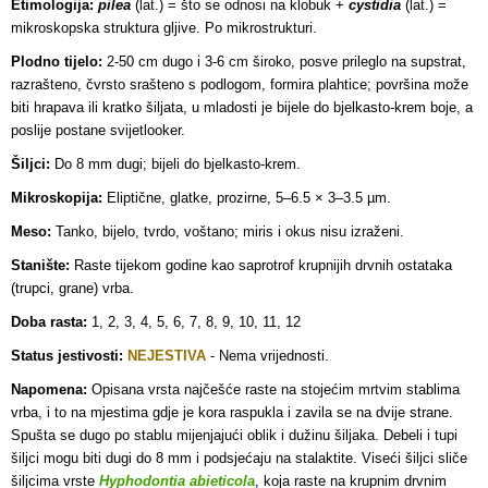
Etimologija:
pilea
(lat.) = što se odnosi na klobuk +
cystidia
(lat.) =
mikroskopska struktura gljive. Po mikrostrukturi.
Plodno tijelo:
2-50 cm dugo i 3-6 cm široko, posve prileglo na supstrat,
razrašteno, čvrsto srašteno s podlogom, formira plahtice; površina može
biti hrapava ili kratko šiljata, u mladosti je bijele do bjelkasto-krem boje, a
poslije postane svijetlooker.
Šiljci:
Do 8 mm dugi; bijeli do bjelkasto-krem.
Mikroskopija:
Eliptične, glatke, prozirne, 5–6.5 × 3–3.5 µm.
Meso:
Tanko, bijelo, tvrdo, voštano; miris i okus nisu izraženi.
Stanište:
Raste tijekom godine kao saprotrof krupnijih drvnih ostataka
(trupci, grane) vrba.
Doba rasta:
1, 2, 3, 4, 5, 6, 7, 8, 9, 10, 11, 12
Status jestivosti:
NEJESTIVA
- Nema vrijednosti.
Napomena:
Opisana vrsta najčešće raste na stojećim mrtvim stablima
vrba, i to na mjestima gdje je kora raspukla i zavila se na dvije strane.
Spušta se dugo po stablu mijenjajući oblik i dužinu šiljaka. Debeli i tupi
šiljci mogu biti dugi do 8 mm i podsjećaju na stalaktite. Viseći šiljci sliče
šiljcima vrste
Hyphodontia abieticola
, koja raste na krupnim drvnim