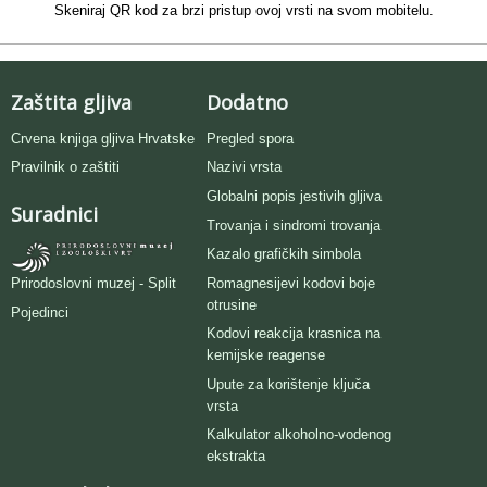
Skeniraj QR kod za brzi pristup ovoj vrsti na svom mobitelu.
Zaštita gljiva
Dodatno
Crvena knjiga gljiva Hrvatske
Pregled spora
Pravilnik o zaštiti
Nazivi vrsta
Globalni popis jestivih gljiva
Suradnici
Trovanja i sindromi trovanja
Kazalo grafičkih simbola
Romagnesijevi kodovi boje
Prirodoslovni muzej - Split
otrusine
Pojedinci
Kodovi reakcija krasnica na
kemijske reagense
Upute za korištenje ključa
vrsta
Kalkulator alkoholno-vodenog
ekstrakta