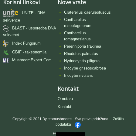
Korisni linkovi
Nove vrste
Craterellus caeruleofuscus
UNITE - DNA
Cantharellus
sekvence
roseofagetorum
BLAST - usporedba DNA
Cantharellus
sekvenci
romagnesianus
Index Fungorum
Perenniporia fraxinea
GBIF - taksonomija
Rhodotus palmatus
MushroomExpert.Com
Hydnocystis piligera
Inocybe griseoscabrosa
Inocybe rivularis
Kontakt
O autoru
Kontakt
Copyright © 2021 By cromushrooms. Sva prava pridržana.
Zaštita
podataka
Powered by Oggie