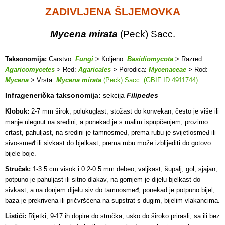
ZADIVLJENA
ŠLJEMOVKA
Mycena mirata
(Peck) Sacc.
Taksonomija:
Carstvo:
Fungi
> Koljeno:
Basidiomycota
> Razred:
Agaricomycetes
> Red:
Agaricales
> Porodica:
Mycenaceae
> Rod:
Mycena
> Vrsta:
Mycena mirata
(Peck) Sacc. (GBIF ID 4911744)
Infragenerička taksonomija:
sekcija
Filipedes
Klobuk:
2-7 mm širok, polukuglast, stožast do konvekan, često je više ili
manje ulegnut na sredini, a ponekad je s malim ispupčenjem, prozirno
crtast, pahuljast, na sredini je tamnosmeđ, prema rubu je svijetlosmeđ ili
sivo-smeđ ili sivkast do bjelkast, prema rubu može izblijediti do gotovo
bijele boje.
Stručak:
1-3.5 cm visok i 0.2-0.5 mm debeo, valjkast, šupalj, gol, sjajan,
potpuno je pahuljast ili sitno dlakav, na gornjem je dijelu bjelkast do
sivkast, a na donjem dijelu siv do tamnosmeđ, ponekad je potpuno bijel,
baza je prekrivena ili pričvršćena na supstrat s dugim, bijelim vlakancima.
Listići:
Rijetki, 9-17 ih dopire do stručka, usko do široko prirasli, sa ili bez