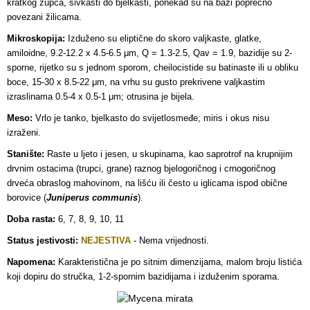
kratkog zupca, sivkasti do bjelkasti, ponekad su na bazi poprečno
povezani žilicama.
Mikroskopija:
Izduženo su eliptične do skoro valjkaste, glatke,
amiloidne, 9.2-12.2 x 4.5-6.5 μm, Q = 1.3-2.5, Qav = 1.9, bazidije su 2-
sporne, rijetko su s jednom sporom, cheilocistide su batinaste ili u obliku
boce, 15-30 x 8.5-22 μm, na vrhu su gusto prekrivene valjkastim
izraslinama 0.5-4 x 0.5-1 μm; otrusina je bijela.
Meso:
Vrlo je tanko, bjelkasto do svijetlosmeđe; miris i okus nisu
izraženi.
Stanište:
Raste u ljeto i jesen, u skupinama, kao saprotrof na krupnijim
drvnim ostacima (trupci, grane) raznog bjelogoričnog i crnogoričnog
drveća obraslog mahovinom, na lišću ili često u iglicama ispod obične
borovice (
Juniperus communis
).
Doba rasta:
6, 7, 8, 9, 10, 11
Status jestivosti:
NEJESTIVA
- Nema vrijednosti.
Napomena:
Karakteristična je po sitnim dimenzijama, malom broju listića
koji dopiru do stručka, 1-2-spornim bazidijama i izduženim sporama.