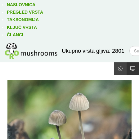
Izravno podređene niže takse:
prikaži
NASLOVNICA
PREGLED VRSTA
TAKSONOMIJA
KLJUČ VRSTA
ČLANCI
T
Ukupno vrsta gljiva: 2801
r
a
ž
i