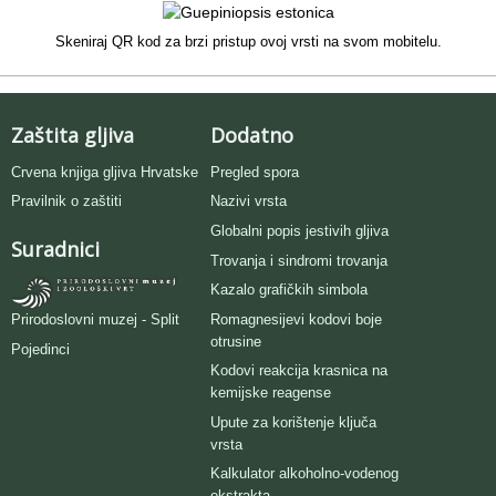
Skeniraj QR kod za brzi pristup ovoj vrsti na svom mobitelu.
Zaštita gljiva
Dodatno
Crvena knjiga gljiva Hrvatske
Pregled spora
Pravilnik o zaštiti
Nazivi vrsta
Globalni popis jestivih gljiva
Suradnici
Trovanja i sindromi trovanja
Kazalo grafičkih simbola
Romagnesijevi kodovi boje
Prirodoslovni muzej - Split
otrusine
Pojedinci
Kodovi reakcija krasnica na
kemijske reagense
Upute za korištenje ključa
vrsta
Kalkulator alkoholno-vodenog
ekstrakta