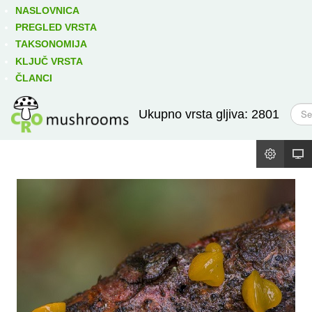
Izravno podređene niže takse:
prikaži
NASLOVNICA
PREGLED VRSTA
TAKSONOMIJA
KLJUČ VRSTA
ČLANCI
T
Ukupno vrsta gljiva: 2801
r
a
ž
i