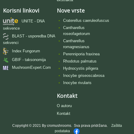
Korisni linkovi
Nove vrste
Craterellus caeruleofuscus
UNITE - DNA
Cantharellus
sekvence
roseofagetorum
BLAST - usporedba DNA
Cantharellus
sekvenci
romagnesianus
Index Fungorum
Perenniporia fraxinea
GBIF - taksonomija
Rhodotus palmatus
MushroomExpert.Com
Hydnocystis piligera
Inocybe griseoscabrosa
Inocybe rivularis
Kontakt
O autoru
Kontakt
Copyright © 2021 By cromushrooms. Sva prava pridržana.
Zaštita
podataka