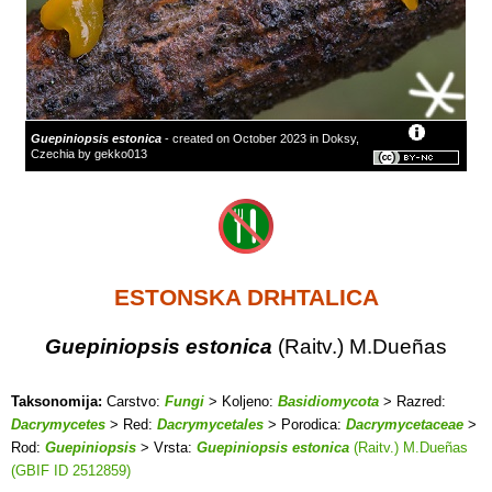
Guepiniopsis estonica
- created on October 2023 in Doksy,
Czechia by gekko013
ESTONSKA DRHTALICA
Guepiniopsis estonica
(Raitv.) M.Dueñas
Taksonomija:
Carstvo:
Fungi
> Koljeno:
Basidiomycota
> Razred:
Dacrymycetes
> Red:
Dacrymycetales
> Porodica:
Dacrymycetaceae
>
Rod:
Guepiniopsis
> Vrsta:
Guepiniopsis estonica
(Raitv.) M.Dueñas
(GBIF ID 2512859)