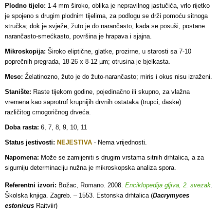
Plodno tijelo:
1-4 mm široko, oblika je nepravilnog jastučića, vrlo rijetko
je spojeno s drugim plodnim tijelima, za podlogu se drži pomoću sitnoga
stručka; dok je svježe, žuto je do narančasto, kada se posuši, postane
narančasto-smećkasto, površina je hrapava i sjajna.
Mikroskopija:
Široko eliptične, glatke, prozirne, u starosti sa 7-10
poprečnih pregrada, 18-26 x 8-12 µm; otrusina je bjelkasta.
Meso:
Želatinozno, žuto je do žuto-narančasto; miris i okus nisu izraženi.
Stanište:
Raste tijekom godine, pojedinačno ili skupno, za vlažna
vremena kao saprotrof krupnijih drvnih ostataka (trupci, daske)
različitog crnogoričnog drveća.
Doba rasta:
6, 7, 8, 9, 10, 11
Status jestivosti:
NEJESTIVA
- Nema vrijednosti.
Napomena:
Može se zamijeniti s drugim vrstama sitnih drhtalica, a za
sigurniju determinaciju nužna je mikroskopska analiza spora.
Referentni izvori:
Božac, Romano. 2008.
Enciklopedija gljiva, 2. svezak
.
Školska knjiga. Zagreb. – 1553. Estonska drhtalica (
Dacrymyces
estonicus
Raitviir)