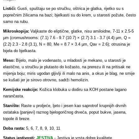
Listići:
Gusti, spuštaju se po stručku, oštrica je glatka, rijetko su s
poprečnim žilicama na bazi; bjelkasti su do krem, u starosti požute, često
samo na rubu.
Mikroskopija:
Valjkaste do eliptične, glatke, nisu amiloidne, 7-11 x 2.5-5
µm (cromushrooms: (7.1) 7.6 - 9.7 (10.7) × (2.7) 3.1 - 3.7 (4.4) µm, Q =
(2.2) 2.3 - 2.8 (3.1), N = 80, Me = 8.7 × 3.4 µm, Qav = 2.6); otrusina je
bijela do bjelkasta.
Meso:
Bijelo, malo je vodenasto, u mladosti je mekano, u starosti je
elastično, u stručku je plutasto do kožasto, na prerezu ili na pritisak ne
mijenja boju; miris ugodan gljivlji ili malo na anis, a okus je blag, ne smije
se kušati jer je sirovo otrovno, sadrži hemolizin.
Kemijske reakcije:
Kožica klobuka u dodiru sa KOH postane lagano
narančasta.
Stanište:
Raste u proljeće, ljeto i jesen kao saprotrof krupnijih drvnih
ostataka (panjevi) raznog bjelogoričnog drveća, poput bukve, jasena,
topole ili breze.
Doba rasta:
5, 6, 7, 8, 9, 10, 11
Status jestivosti:
JESTIVA
-
Jestiva je vrsta dobre kvalitete.