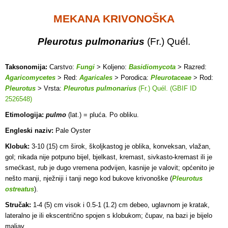
MEKANA KRIVONOŠKA
Pleurotus pulmonarius
(Fr.) Quél.
Taksonomija:
Carstvo:
Fungi
> Koljeno:
Basidiomycota
> Razred:
Agaricomycetes
> Red:
Agaricales
> Porodica:
Pleurotaceae
> Rod:
Pleurotus
> Vrsta:
Pleurotus pulmonarius
(Fr.) Quél. (GBIF ID
2526548)
Etimologija:
pulmo
(lat.) = pluća. Po obliku.
Engleski naziv:
Pale Oyster
Klobuk:
3-10 (15) cm širok, školjkastog je oblika, konveksan, vlažan,
gol; nikada nije potpuno bijel, bjelkast, kremast, sivkasto-kremast ili je
smećkast, rub je dugo vremena podvijen, kasnije je valovit; općenito je
nešto manji, nježniji i tanji nego kod bukove krivonoške (
Pleurotus
ostreatus
).
Stručak:
1-4 (5) cm visok i 0.5-1 (1.2) cm debeo, uglavnom je kratak,
lateralno je ili ekscentrično spojen s klobukom; čupav, na bazi je bijelo
maljav.