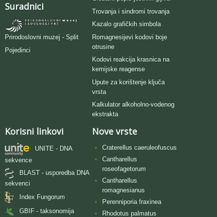
Suradnici
Trovanja i sindromi trovanja
Kazalo grafičkih simbola
Romagnesijevi kodovi boje
Prirodoslovni muzej - Split
otrusine
Pojedinci
Kodovi reakcija krasnica na
kemijske reagense
Upute za korištenje ključa
vrsta
Kalkulator alkoholno-vodenog
ekstrakta
Korisni linkovi
Nove vrste
Craterellus caeruleofuscus
UNITE - DNA
Cantharellus
sekvence
roseofagetorum
BLAST - usporedba DNA
Cantharellus
sekvenci
romagnesianus
Index Fungorum
Perenniporia fraxinea
GBIF - taksonomija
Rhodotus palmatus