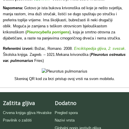
Napomena:
Gotovo je ista bukova krivonoška od koje je nešto svjetlija,
manja rastom, ima duži stručak, listići se dugo spuštaju po stručku i
preferira toplije vrijeme. Ima školjkasti, bubrežasti ili neki drugačiji
oblik. Moguća je zamjena s teškom otrovnicom bjelouškastom
krikonoškom (
Pleurocybella porrigens
), koja je smrtno otrovna za
dijabetičare, a raste na panjevima crnogoričnog drveća i nema stručka.
Referentni izvori:
Božac, Romano. 2008.
Enciklopedija gljiva, 2. svezak
.
Školska knjiga. Zagreb. – 1021.Mekana krivonoška (
Pleurotus ostreatus
var. pulmonarius
Fries)
Skeniraj QR kod za brzi pristup ovoj vrsti na svom mobitelu.
Zaštita gljiva
Dodatno
Crvena knjiga gljiva Hrvatske
Pregled spora
Pravilnik o zaštiti
Nazivi vrsta
Globalni popis jestivih gljiva