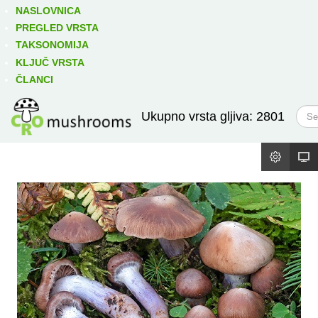
Izravno podređene niže takse:
prikaži
NASLOVNICA
PREGLED VRSTA
TAKSONOMIJA
KLJUČ VRSTA
ČLANCI
T
Ukupno vrsta gljiva: 2801
r
a
ž
i