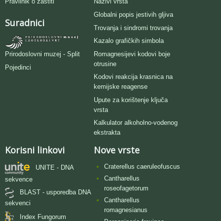
Pravilnik o zaštiti
Nazivi vrsta
Globalni popis jestivih gljiva
Suradnici
Trovanja i sindromi trovanja
Kazalo grafičkih simbola
Romagnesijevi kodovi boje
Prirodoslovni muzej - Split
otrusine
Pojedinci
Kodovi reakcija krasnica na
kemijske reagense
Upute za korištenje ključa
vrsta
Kalkulator alkoholno-vodenog
ekstrakta
Korisni linkovi
Nove vrste
Craterellus caeruleofuscus
UNITE - DNA
Cantharellus
sekvence
roseofagetorum
BLAST - usporedba DNA
Cantharellus
sekvenci
romagnesianus
Index Fungorum