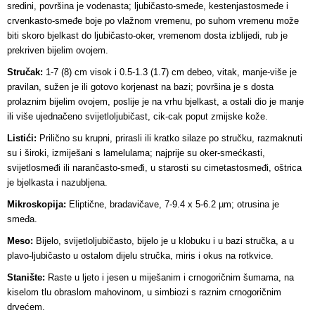
sredini, površina je vodenasta; ljubičasto-smeđe, kestenjastosmeđe i
crvenkasto-smeđe boje po vlažnom vremenu, po suhom vremenu može
biti skoro bjelkast do ljubičasto-oker, vremenom dosta izblijedi, rub je
prekriven bijelim ovojem.
Stručak:
1-7 (8) cm visok i 0.5-1.3 (1.7) cm debeo, vitak, manje-više je
pravilan, sužen je ili gotovo korjenast na bazi; površina je s dosta
prolaznim bijelim ovojem, poslije je na vrhu bjelkast, a ostali dio je manje
ili više ujednačeno svijetloljubičast, cik-cak poput zmijske kože.
Listići:
Prilično su krupni, prirasli ili kratko silaze po stručku, razmaknuti
su i široki, izmiješani s lamelulama; najprije su oker-smećkasti,
svijetlosmeđi ili narančasto-smeđi, u starosti su cimetastosmeđi, oštrica
je bjelkasta i nazubljena.
Mikroskopija:
Eliptične, bradavičave, 7-9.4 x 5-6.2 µm; otrusina je
smeđa.
Meso:
Bijelo, svijetloljubičasto, bijelo je u klobuku i u bazi stručka, a u
plavo-ljubičasto u ostalom dijelu stručka, miris i okus na rotkvice.
Stanište:
Raste u ljeto i jesen u miješanim i crnogoričnim šumama, na
kiselom tlu obraslom mahovinom, u simbiozi s raznim crnogoričnim
drvećem.