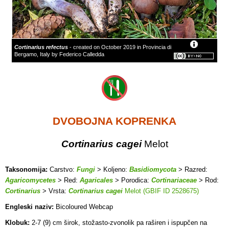
Cortinarius refectus
- created on October 2019 in Provincia di
Bergamo, Italy by Federico Calledda
DVOBOJNA KOPRENKA
Cortinarius cagei
Melot
Taksonomija:
Carstvo:
Fungi
> Koljeno:
Basidiomycota
> Razred:
Agaricomycetes
> Red:
Agaricales
> Porodica:
Cortinariaceae
> Rod:
Cortinarius
> Vrsta:
Cortinarius cagei
Melot (GBIF ID 2528675)
Engleski naziv:
Bicoloured Webcap
Klobuk:
2-7 (9) cm širok, stožasto-zvonolik pa raširen i ispupčen na