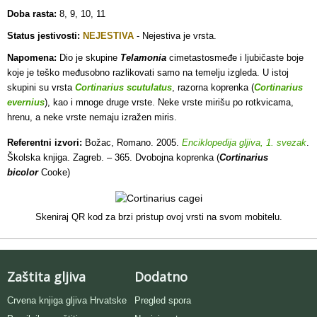
Doba rasta:
8, 9, 10, 11
Status jestivosti:
NEJESTIVA
-
Nejestiva je vrsta.
Napomena:
Dio je skupine
Telamonia
cimetastosmeđe i ljubičaste boje
koje je teško međusobno razlikovati samo na temelju izgleda. U istoj
skupini su vrsta
Cortinarius scutulatus
, razorna koprenka (
Cortinarius
evernius
), kao i mnoge druge vrste. Neke vrste mirišu po rotkvicama,
hrenu, a neke vrste nemaju izražen miris.
Referentni izvori:
Božac, Romano. 2005.
Enciklopedija gljiva, 1. svezak
.
Školska knjiga. Zagreb. – 365. Dvobojna koprenka (
Cortinarius
bicolor
Cooke)
Skeniraj QR kod za brzi pristup ovoj vrsti na svom mobitelu.
Zaštita gljiva
Dodatno
Crvena knjiga gljiva Hrvatske
Pregled spora