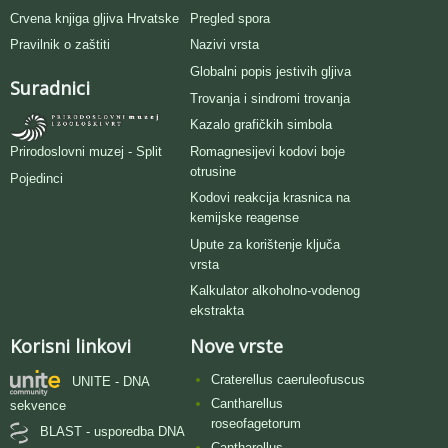
Crvena knjiga gljiva Hrvatske
Pregled spora
Pravilnik o zaštiti
Nazivi vrsta
Globalni popis jestivih gljiva
Suradnici
Trovanja i sindromi trovanja
Kazalo grafičkih simbola
Romagnesijevi kodovi boje
Prirodoslovni muzej - Split
otrusine
Pojedinci
Kodovi reakcija krasnica na
kemijske reagense
Upute za korištenje ključa
vrsta
Kalkulator alkoholno-vodenog
ekstrakta
Korisni linkovi
Nove vrste
Craterellus caeruleofuscus
UNITE - DNA
Cantharellus
sekvence
roseofagetorum
BLAST - usporedba DNA
Cantharellus