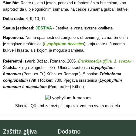
Stanište:
Raste u ljeto i jesen, ponekad u fantastičnim busenima, kao
saprotrof tla u bjelogoričnim šumama, najčešće šumama graba i bukve.
Doba rasta:
8, 9, 10, 11
Status jestivosti:
JESTIVA
- Jestiva je vrsta izvrsne
kvalitete.
Napomena:
Nema opasnosti od zamjene s otrovnim gljivama. Sinonim
je stoglave sraštenice (
Lyophyllum decastes
), koja raste u šumama
bukve i hrasta, a s kojom je moguća zamjena.
Referentni izvori:
Božac, Romano. 2005.
Enciklopedija gljiva, 1. svezak
.
Školska knjiga. Zagreb. – 727. Obična sraštenica (
Lyophyllum
fumosum
(Pers. ex Fr.) Kühn. ex Romagn.), Sinonim:
Tricholoma
conglobatum
(Vitt.) Ricken; 730. Pjegava sraštenica (
Lyophyllum
fumosum f. maculatum
(Pers. ex Fr.) Kühn.)
Skeniraj QR kod za brzi pristup ovoj vrsti na svom mobitelu.
Zaštita gljiva
Dodatno