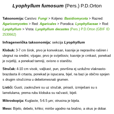
Lyophyllum fumosum
(Pers.) P.D.Orton
Taksonomija:
Carstvo:
Fungi
> Koljeno:
Basidiomycota
> Razred:
Agaricomycetes
> Red:
Agaricales
> Porodica:
Lyophyllaceae
> Rod:
Lyophyllum
> Vrsta:
Lyophyllum decastes
(Pers.) P.D.Orton (GBIF ID
2530662)
Infragenerička taksonomija:
sekcija
Lyophyllum
Klobuk:
3-7 cm širok, prvo je konveksan, kasnije je nepravilno raširen i
ulegnut na sredini, vijugav, prvo je svijetlosiv, kasnije je crnkast, ponekad
je svjetliji, a ponekad tamniji, ovisno o staništu.
Stručak:
4-10 cm visok, valjkast, pun, površina ej uzdužno vlaknasto-
brazdasta ili crtasta, ponekad je ispucana, bijel, na bazi je obično spojen
s drugim stručcima u debelomesnati grumen.
Listići:
Gusti, zaokruženi su uz stručak, prirasli, izmiješani su s
lamelulama, prema rubu klobuka su račvasti, bijeli.
Mikroskopija:
Kuglaste, 5-6.5 µm; otrusina je bijela.
Meso:
Bijelo, debelo, krhko; miriše ugodno na brašno, a okus je dobar.