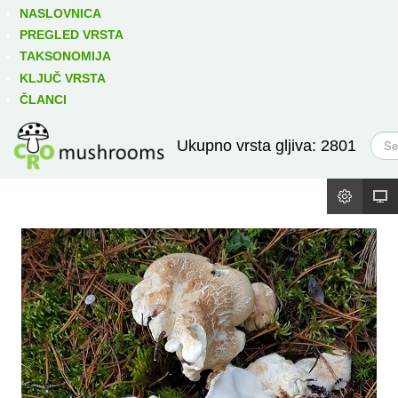
Izravno podređene niže takse:
prikaži
NASLOVNICA
PREGLED VRSTA
TAKSONOMIJA
KLJUČ VRSTA
ČLANCI
T
Ukupno vrsta gljiva: 2801
r
a
ž
i