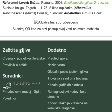
Referentni izvori:
Božac, Romano. 2008.
Enciklopedija gljiva, 2. svezak
.
Školska knjiga. Zagreb. – 1178. Slična rupičarka (
Albatrellus
subrubescens
(Murrill) Pouzar), Sinonim:
Albatrellus simillis
Pouz.
Skeniraj QR kod za brzi pristup ovoj vrsti na svom mobitelu.
Zaštita gljiva
Dodatno
Crvena knjiga gljiva Hrvatske
Pregled spora
Pravilnik o zaštiti
Nazivi vrsta
Globalni popis jestivih gljiva
Suradnici
Trovanja i sindromi trovanja
Kazalo grafičkih simbola
Romagnesijevi kodovi boje
Prirodoslovni muzej - Split
otrusine
Pojedinci
Kodovi reakcija krasnica na
kemijske reagense