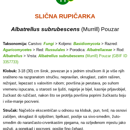
SLIČNA RUPIČARKA
Albatrellus subrubescens
(Murrill) Pouzar
Taksonomija:
Carstvo:
Fungi
> Koljeno:
Basidiomycota
> Razred:
Agaricomycetes
> Red:
Russulales
> Porodica:
Albatrellaceae
> Rod:
Albatrellus
> Vrsta:
Albatrellus subrubescens
(Murrill) Pouzar (GBIF ID
3357733)
Klobuk:
3-18 (30) cm širok, povezan je s jednim stručkom ili je više njih
srašteno na razgranatom stručku, nepravilan, okruglast, zatim raširen,
režnjast, lepezast s valovitim rubom; površina je perutava, po suhom
vremenu ispucana, u starosti se ljušti, najprije je bijel, kasnije prljavobijel,
žućkast do ružičast, nakon što se protrlja površina poprimi žućkastu boju
i više-manje pocrveni.
Stručak:
Najčešće ekscentričan u odnosu na klobuk, pun, tvrd, na osnovi
zašiljen, okruglast ili spljošten; bjelkast, poslije sa sivo-smeđim, žuto-
smeđim do narančasto-crvenkastim pjegama, na ozljeđenom mjestu jako
požuti, a ponekad i pocrveni, poslije fino čehast.