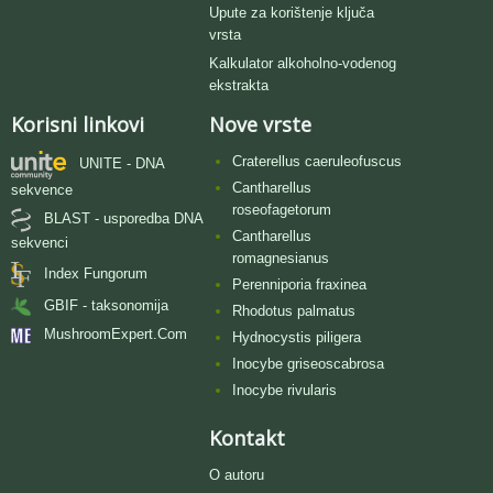
Upute za korištenje ključa
vrsta
Kalkulator alkoholno-vodenog
ekstrakta
Korisni linkovi
Nove vrste
Craterellus caeruleofuscus
UNITE - DNA
Cantharellus
sekvence
roseofagetorum
BLAST - usporedba DNA
Cantharellus
sekvenci
romagnesianus
Index Fungorum
Perenniporia fraxinea
GBIF - taksonomija
Rhodotus palmatus
MushroomExpert.Com
Hydnocystis piligera
Inocybe griseoscabrosa
Inocybe rivularis
Kontakt
O autoru