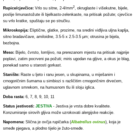
2
Rupice/cjevčice:
Vrlo su sitne, 2-4/mm
, okruglaste i višekutne, bijele,
poslije limunastožute ili bjelkasto-zelenkaste, na pritisak požute; cjevčice
su vr
lo kratke, spuštaju se po stručku.
Mikroskopija:
Eliptične, glatke, prozirne, na sredini vidljiva uljna kaplja,
sitno bradavičave, amiloidne, 3.5-5 x 2.5-3.5 µm; otrusina je bijela,
bezbojna.
Meso:
Bijelo, čvrsto, lomljivo, na prerezanom mjestu na pritisak najprije
poplavi, zatim pocrveni pa požuti; miris ugodan na gljive, a okus je blag,
ponekad samo u starosti gorkast.
Stanište:
Raste u ljeto i ranu jesen, u skupinama, u miješanim i
crnogoričnim šumama u simbiozi s različitim crnogoričnim drvećem,
uglavnom smrekom, na humusnom tlu ili sloju iglica.
Doba rasta:
6, 7, 8, 9, 10, 11
Status jestivosti:
JESTIVA
- Jestiva je vrsta dobre kvalitete
.
Konzumiranje sirovih gljiva može uzrokovati alergijske reakcije.
Napomena:
Slična je ovčja rupičarka (
Albatrellus ovinus
), koja je
smeđe pjegava, a plodno tijelo je žuto-smeđe.