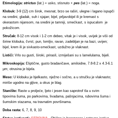
Etimologija:
strictus
(lat.) = usko, stisnuto +
pes
(lat.) = noga.
Klobuk:
3-9 (12) cm širok, mesnat, brzo se raširi, ulegne i lagano ispupči
na sredini, gladak, suh i sjajan; bijel, prljavobijel ili je kremast s
okerastom nijansom, na sredini je tamniji, smećkast, s ispucalom je
pokožicom.
Stručak:
8-12 cm visok i 1-2 cm debeo, vitak je i visok, uvijek je viši od
širine klobuka, čvrst, pun, lomljiv, ravan, zadebljan je na bazi, uvijen;
bijel, krem ili je sivkasto-smećkast, uzdužno je vlaknast.
Listići:
Vrlo su gusti, široki, prirasli, izmiješani su s lamelulama, bijeli.
Mikroskopija:
Eliptične, gusto bradavičave, amiloidne, 7.8-8.2 x 4.3-6.1
µm; otrusina je bijela.
Meso:
U klobuku je bjelkasto, nježno i sočno, a u stručku je vlaknasto;
miriše ugodno na gljive, a okus je blag.
Stanište:
Raste u proljeće, ljeto i jesen kao saprotrof tla u svim
tipovima šuma, po parkovima, livadama, pašnjacima, rubovima šuma i
šumskim stazama, na travnatim površinama.
Doba rasta:
6, 7, 8, 9, 10