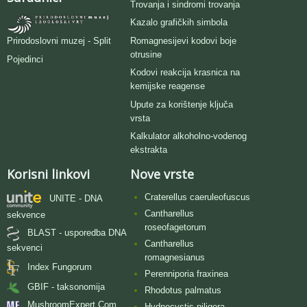
Trovanja i sindromi trovanja
Kazalo grafičkih simbola
Romagnesijevi kodovi boje
Prirodoslovni muzej - Split
otrusine
Pojedinci
Kodovi reakcija krasnica na
kemijske reagense
Upute za korištenje ključa
vrsta
Kalkulator alkoholno-vodenog
ekstrakta
Korisni linkovi
Nove vrste
Craterellus caeruleofuscus
UNITE - DNA
Cantharellus
sekvence
roseofagetorum
BLAST - usporedba DNA
Cantharellus
sekvenci
romagnesianus
Index Fungorum
Perenniporia fraxinea
GBIF - taksonomija
Rhodotus palmatus
MushroomExpert.Com
Hydnocystis piligera