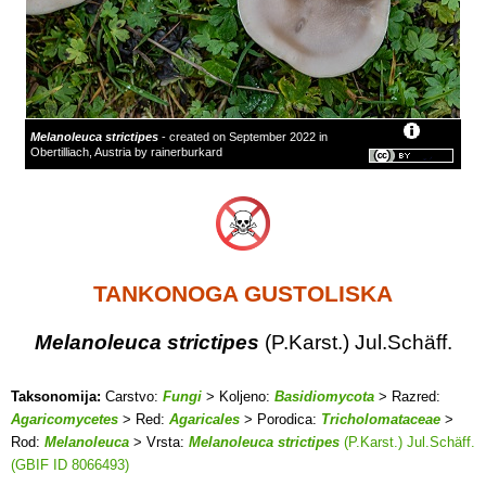
Melanoleuca strictipes
- created on September 2022 in
Obertilliach, Austria by rainerburkard
TANKONOGA GUSTOLISKA
Melanoleuca strictipes
(P.Karst.) Jul.Schäff.
Taksonomija:
Carstvo:
Fungi
> Koljeno:
Basidiomycota
> Razred:
Agaricomycetes
> Red:
Agaricales
> Porodica:
Tricholomataceae
>
Rod:
Melanoleuca
> Vrsta:
Melanoleuca strictipes
(P.Karst.) Jul.Schäff.
(GBIF ID 8066493)