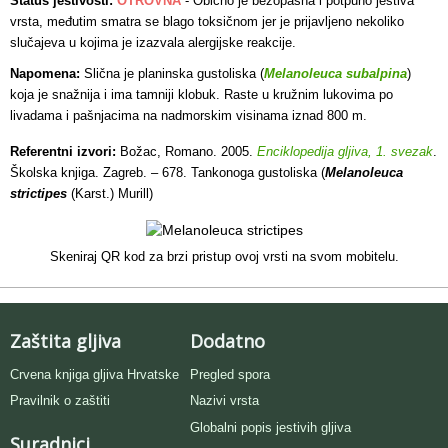
Status jestivosti:
OTROVNA
-
Obično je bezopasna i potpuno jestiva
vrsta, međutim smatra se blago toksičnom jer je prijavljeno nekoliko
slučajeva u kojima je izazvala alergijske reakcije.
Napomena:
Slična je planinska gustoliska (
Melanoleuca subalpina
)
koja je snažnija i ima tamniji klobuk. Raste u kružnim lukovima po
livadama i pašnjacima na nadmorskim visinama iznad 800 m.
Referentni izvori:
Božac, Romano. 2005.
Enciklopedija gljiva, 1. svezak
.
Školska knjiga. Zagreb. – 678. Tankonoga gustoliska (
Melanoleuca
strictipes
(Karst.) Murill)
Skeniraj QR kod za brzi pristup ovoj vrsti na svom mobitelu.
Zaštita gljiva
Dodatno
Crvena knjiga gljiva Hrvatske
Pregled spora
Pravilnik o zaštiti
Nazivi vrsta
Globalni popis jestivih gljiva
Suradnici