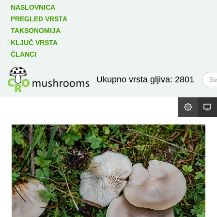
Izravno podređene niže takse:
prikaži
NASLOVNICA
PREGLED VRSTA
TAKSONOMIJA
KLJUČ VRSTA
ČLANCI
T
Ukupno vrsta gljiva: 2801
r
a
ž
i