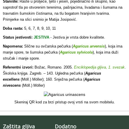
Stanište:
Raste u proljeće, ljeto i jesen, pojedinačno ili skupno, kao
saprotrof tla po otvorenim terenima, pašnjacima, livadama i šumama na
travnatim šumskim čistinama, na tlu bogatom hranjivim tvarima.
Primjerke na slici snimio je Matija Josipović.
Doba rasta:
5, 6, 7, 8, 9, 10, 11
Status jestivosti:
JESTIVA
- Jestiva je vrsta dobre kvalitete.
Napomena:
Slične su ovčarska pečurka (
Agaricus arvensis
), koja ima
manje spore, te šumska pečurka (
Agaricus sylvicola
), koja ima duži
stručak i manje spore.
Referentni izvori:
Božac, Romano. 2005.
Enciklopedija gljiva, 1. svezak
.
Školska knjiga. Zagreb. – 143. Ugledna pečurka (
Agaricus
excellens
(Möll.) Möller); 160. Snježna pečurka (
Agaricus
nivescens
(Möll.) Möller)
Skeniraj QR kod za brzi pristup ovoj vrsti na svom mobitelu.
Zaštita gljiva
Dodatno