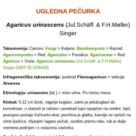
UGLEDNA PEČ
URKA
Agaricus urinascens
(Jul.Schäff. & F.H.Møller)
Singer
Taksonomija:
Carstvo:
Fungi
> Koljeno:
Basidiomycota
> Razred:
Agaricomycetes
> Red:
Agaricales
> Porodica:
Agaricaceae
> Rod:
Agaricus
> Vrsta:
Agaricus urinascens
(Jul.Schäff. & F.H.Møller)
Singer (GBIF ID 3336440)
Infragenerička taksonomija:
podrod
Flavoagaricus
> sekcija
Arvense
Etimologija:
urinascens
(lat.) = miris urina. Po mirisu mesa.
Klobuk:
5-12 cm širok, najprije kuglast, zatim je polukuglast do
konveksan, u starosti je raširen i ponekad tupo ispupčen na sredini; bijel,
postupno postaje žućkasto-oker, površina je glatka, kasnije se razloži na
sitne ljuskice, trljanjem lagano požuti, osobito prema rubu, rub je dulje
vremena podvijen i s ostacima zastorka.