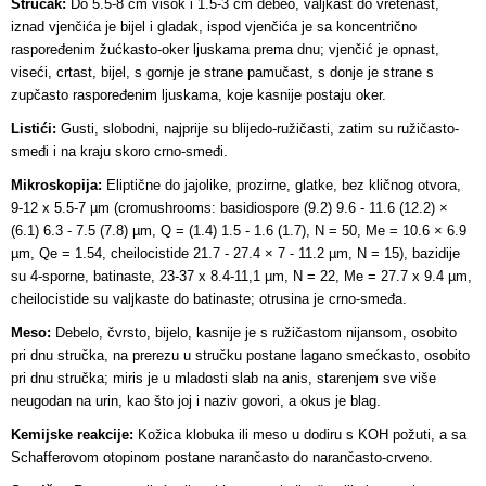
Stručak:
Do 5.5-8 cm visok i 1.5-3 cm debeo, valjkast do vretenast,
iznad vjenčića je bijel i gladak, ispod vjenčića je sa koncentrično
raspoređenim žućkasto-oker ljuskama prema dnu
; vjenčić je opnast,
viseći, crtast, bijel, s gornje je strane pamučast, s donje je strane s
zupčasto raspoređenim ljuskama, koje kasnije postaju oker.
Listići:
Gusti, slobodni, najprije su blijedo-ružičasti, zatim su ružičasto-
smeđi i na kraju skoro crno-smeđi.
Mikroskopija:
Eliptične do jajolike, prozirne, glatke, bez kličnog otvora,
9-12 x 5.5-7 µm (cromushrooms: basidiospore (9.2) 9.6 - 11.6 (12.2) ×
(6.1) 6.3 - 7.5 (7.8) µm, Q = (1.4) 1.5 - 1.6 (1.7), N = 50, Me = 10.6 × 6.9
µm, Qe = 1.54, cheilocistide 21.7 - 27.4 × 7 - 11.2 µm, N = 15), bazidije
su 4-sporne, batinaste, 23-37 x 8.4-11,1 µm, N = 22, Me = 27.7 x 9.4 µm,
cheilocistide su valjkaste do batinaste; otrusina je crno-smeđa.
Meso:
Debelo, čvrsto, bijelo, kasnije je s ružičastom nijansom, osobito
pri dnu stručka, na prerezu u stručku postane lagano smećkasto, osobito
pri dnu stručka; miris je u mladosti slab na anis, starenjem sve više
neugodan na urin, kao što joj i naziv govori, a okus je blag.
Kemijske reakcije:
Kožica klobuka ili meso u dodiru s KOH požuti, a sa
Schafferovom otopinom postane narančasto do narančasto-crveno.