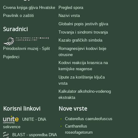
Crvena knjiga gljiva Hrvatske
Pregled spora
Pravilnik o zaštiti
Nazivi vrsta
Globalni popis jestivih gljiva
Suradnici
Trovanja i sindromi trovanja
Kazalo grafičkih simbola
Romagnesijevi kodovi boje
Prirodoslovni muzej - Split
otrusine
Pojedinci
Kodovi reakcija krasnica na
kemijske reagense
Upute za korištenje ključa
vrsta
Kalkulator alkoholno-vodenog
ekstrakta
Korisni linkovi
Nove vrste
Craterellus caeruleofuscus
UNITE - DNA
Cantharellus
sekvence
roseofagetorum
BLAST - usporedba DNA