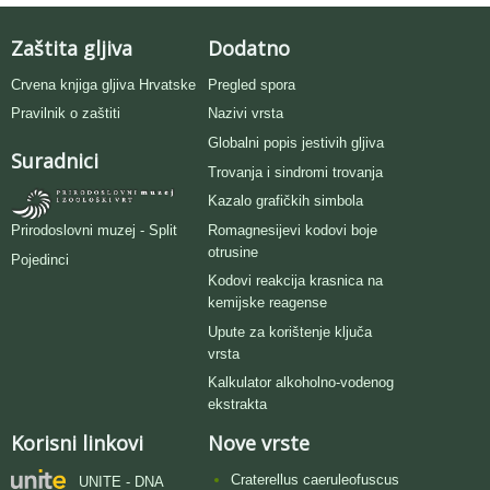
Zaštita gljiva
Dodatno
Crvena knjiga gljiva Hrvatske
Pregled spora
Pravilnik o zaštiti
Nazivi vrsta
Globalni popis jestivih gljiva
Suradnici
Trovanja i sindromi trovanja
Kazalo grafičkih simbola
Romagnesijevi kodovi boje
Prirodoslovni muzej - Split
otrusine
Pojedinci
Kodovi reakcija krasnica na
kemijske reagense
Upute za korištenje ključa
vrsta
Kalkulator alkoholno-vodenog
ekstrakta
Korisni linkovi
Nove vrste
Craterellus caeruleofuscus
UNITE - DNA