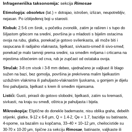
Infragenerička taksonomija:
sekcija
Rimosae
Etimologija:
obsoletus
(lat.) = dotrajao, istrošen, izlizan, neupotrebljiv,
nejasan. Po izblijeđenoj boji u starosti.
Klobuk:
2.5-6 cm širok, u početku zvonolik, zatim je raširen i s tupo do
šiljastom grbicom na sredini, površina je u mladosti s bijelim ostacima
ovoja na rubu, glatka, ponekad je gotovo svilenkasta, ali može biti i
raspucana ili radijalno vlaknasta, bjelkast, sivkasto-smeđ ili sivo-smeđ,
ponekad je malo tamniji prema sredini, sa smeđim mrljama i crticama na
mjestima oštećenim od crva, rub je zupčast od ostataka ovoja.
Stručak:
3-8 cm visok i 3-8 mm debeo, ujednačeno je valjkast ili blago
sužen na bazi, bez gomolja, površina je prekrivena malim bjelkastim
uzdužnim vlaknima ili pahuljasto-vlaknastim ljuskama, u gornjem je dijelu
fino pahuljasta, bjelkast s krem ili smeđim nijansama.
Listići:
Gusti, p
rirasli do gotovo slobodni, bjelkasti, zatim su kremasti,
sivkasti, na kraju su smeđi, oštrica je pahuljasta i bijela
.
Mikroskopija:
Eliptične do donekle bademaste, nisu oblika graha, debelih
stijenki, glatke, 9-12 x 6-8 µm, Q = 1.4-2, Qe = 1.7, bazidije su batinaste,
4-sporne, sa bazalim su kopčama, 33–40 × 10–12 µm, cheilocistide su
30-70 x 10-20 µm, tipične za sekciju
Rimosae
, batinaste, valjkaste ili