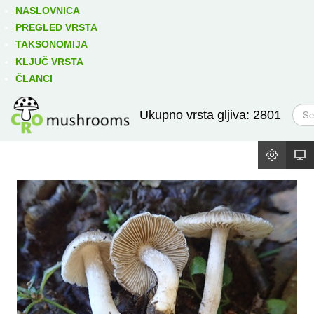
Izravno podređene niže takse:
prikaži
NASLOVNICA
PREGLED VRSTA
TAKSONOMIJA
KLJUČ VRSTA
ČLANCI
T
Ukupno vrsta gljiva: 2801
r
a
ž
i