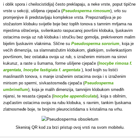
i oblik spora i cheilocistidija) često preklapaju, a neke vrste, poput tipične
vrste u sekciji, ušiljena cjepača (
Pseudosperma rimosum
), vrlo su
promjenjive ili predstavljaju komplekse vrsta. Prepoznatljiva je po
stožastom klobuku svijetle boje bez toplih tonova s tamnim mrljama na
mjestima oštećenja, svilenkasto raspucanoj površini klobuka, ljuskavim
ostacima ovoja uz rub klobuka i stručku bez gomolja, prekrivenom malim
bijelim ljuskavim vlaknima. Slične su
Pseudosperma sororium
, koja je
većih dimenzija, sa slamnatožutim klobukom, glatkijom, svilenkastijom
površinom, bez ostataka ovoja uz rub, s izraženim mirisom na sirovi
kukuruz, a raste u šumama, forme ušiljene cjepače (
Inocybe rimosa f.
argentata
,
Inocybe fastigiata f. argentata
), kod kojih su listići
maslinastih tonova, s manje izraženim ostacima ovoja i s izraženim
mirisom po spermi, sivkastosmeđa cjepača (
Pseudosperma
umbrinellum
), koja je malih dimenzija, tamnijim klobukom smeđih
nijansi, te resasta cjepača (
Inocybe appendiculata
), koja s obilnim,
zupčastim ostacima ovoja na rubu klobuka, s ravnim, tankim ljuskama
zlatnosmeđe boje, te brojnim pleurocistidama s kristalima na vrhu.
Skeniraj QR kod za brzi pristup ovoj vrsti na svom mobitelu.