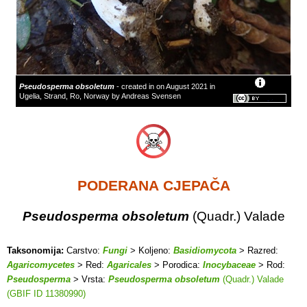
Pseudosperma obsoletum
- created in on August 2021 in
Ugelia, Strand, Ro, Norway by Andreas Svensen
PODERANA CJEPAČA
Pseudosperma obsoletum
(Quadr.) Valade
Taksonomija:
Carstvo:
Fungi
> Koljeno:
Basidiomycota
> Razred:
Agaricomycetes
> Red:
Agaricales
> Porodica:
Inocybaceae
> Rod:
Pseudosperma
> Vrsta:
Pseudosperma obsoletum
(Quadr.) Valade
(GBIF ID 11380990)