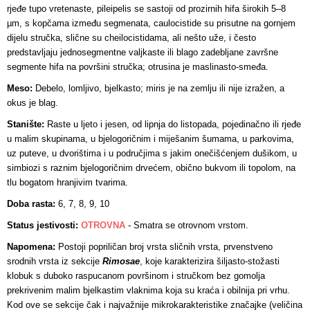
rjeđe tupo vretenaste, pileipelis se sastoji od prozirnih hifa širokih 5–8
µm, s kopčama između segmenata, caulocistide su prisutne na gornjem
dijelu stručka, slične su cheilocistidama, ali nešto uže, i često
predstavljaju jednosegmentne valjkaste ili blago zadebljane završne
segmente hifa na površini stručka; otrusina je maslinasto-smeđa.
Meso:
Debelo, lomljivo, bjelkasto; miris je na zemlju ili nije izražen, a
okus je blag.
Stanište:
Raste u ljeto i jesen, od lipnja do listopada, pojedinačno ili rjeđe
u malim skupinama, u bjelogoričnim i miješanim šumama, u parkovima,
uz puteve, u dvorištima i u područjima s jakim onečišćenjem dušikom, u
simbiozi s raznim bjelogoričnim drvećem, obično bukvom ili topolom, na
tlu bogatom hranjivim tvarima.
Doba rasta:
6, 7, 8, 9, 10
Status jestivosti:
OTROVNA
-
Smatra se otrovnom vrstom.
Napomena:
Postoji popriličan broj vrsta sličnih vrsta, prvenstveno
srodnih vrsta iz sekcije
Rimosae
, koje karakterizira šiljasto-stožasti
klobuk s duboko raspucanom površinom i stručkom bez gomolja
prekrivenim malim bjelkastim vlaknima koja su kraća i obilnija pri vrhu.
Kod ove se sekcije čak i najvažnije mikrokarakteristike značajke (veličina